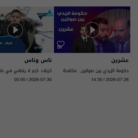
عشرين
ناس وناس
حكومة الزيدي بين صولتين.. مكافحة
كربلاء: كرم لا ينتهي في ط
الفساد وحصر السـ لاح! - عشرين م٥ -
05:00 | 2026-07-30
14:30 | 2026-07-26
الحلقة ٥١ | الموسم 5
الموسم 9