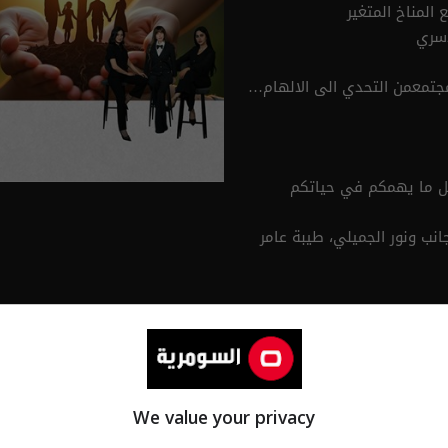
المناخ المتغير
اسري
مجتمعمن التحدي الى الالهام…
كل ما يهمكم في حياتكم
نب ونور الجميلي، طيبة عامر
ي:
We value your privacy