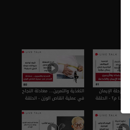
ين… رحلة الإيمان
التغذية والتمرين… معادلة النجاح
والخدمة - Live Talk م٢ - الحلقة
في عملية انقاص الوزن - الحلقة
٨٠ | الموسم 2