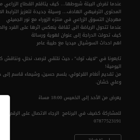
عندما تفرض البيئة شروطها… كيف يتاقلم القطاع الزراعي مع 
المحتوى الترفيهي الهادف… وسيلة جديدة لتعزيز الترابط ال
مهرجان التسوق الزراعي في منتزه الزوراء مع نور الجميلي
عندما تتحول الرياضة الى ثقافة ينعكس اثرها على الفرد وال
كيف تحولت الدراجة إلى عنوان لهوية ورسالة
اهم احداث السوشيال ميديا مع طيبة عامر
تابعونا في "لايف توك" ، حيث نلتقي لنرصد، نحلل، ونناقش 
اليومية!
من تقديم أنغام القرغولي، بلسم حسين، وشيماء قاسم إلى جا
وعلي خشان.
يعرض من الأحد إلى الخميس 18:00 مساءً
للمشاركة كضيف في البرنامج الرجاء الاتصال على الرقم التال
07877523191