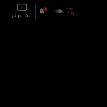
o
32
60
بغداد
البث المباشر
بالصورة
بالصوت