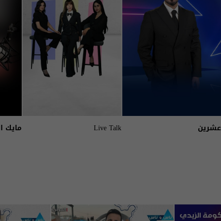
عشرين
Live Talk
مايك ا