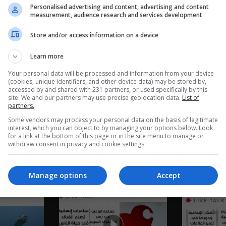
Personalised advertising and content, advertising and content
measurement, audience research and services development
Store and/or access information on a device
Learn more
Your personal data will be processed and information from your device
(cookies, unique identifiers, and other device data) may be stored by,
accessed by and shared with 231 partners, or used specifically by this
site. We and our partners may use precise geolocation data.
List of
partners.
Some vendors may process your personal data on the basis of legitimate
interest, which you can object to by managing your options below. Look
for a link at the bottom of this page or in the site menu to manage or
withdraw consent in privacy and cookie settings.
 وإنسانية -
حقوق الحيوان… ثقافة إنسانية -
بغداد والأربع
Live Talk م٢ - الحلقة ٨٣ |
Live Talk م٢ - الحلقة ٨٢ |
Manage options
Accept
الموسم 2
٨١ | الموسم 2