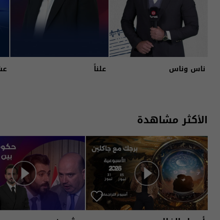
ناس وناس
علناً
عش
الأكثر مشاهدة