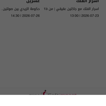
أسرار الفلك
عشرين
اسرار الفلك مع جاكلين عقيقي | من ٢٥
حكومة الزيدي بين صولتين.. 
الى ٣١ تموز ٢٠٢٦ | 2026
14:30 | 2026-07-26
13:00 | 2026-07-23
الحلقة ٥١ | الموسم 5