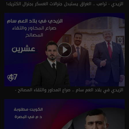
الزيدي - ترامب .. العراق يستبدل جنرالات العسكر بجنرال الكتريك!
- عشرين م٥ - الحلقة ٤٧ | الموسم 5
الزيدي في بلاد العم سام .. صراع المحاور والتقاء المصالح -
عشرين م٥ - الحلقة ٤٧ | الموسم 5