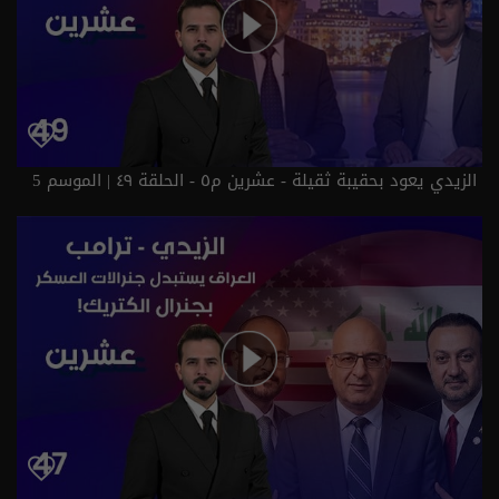
الزيدي يعود بحقيبة ثقيلة - عشرين م٥ - الحلقة ٤٩ | الموسم 5