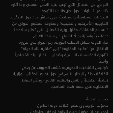
النوعي من الفصائل التي ترغب بترك العمل المسلح، وما أثاره
ذلك من تساؤلات حول طبيعة هذا التوجه.
التحديات السياسية والسيادية: جرى نقاش حاد حول الضغوط
الخارجية (الأمريكية والخليجية) ومخاوف المجتمع الدولي من
"السلاح المنفلت"، مقابل رؤية الفصائل التي تعتبر سلاحها
"عقائدياً واستراتيجياً" للدفاع عن سيادة العراق.
بناء الدولة مقابل العقلية الثورية: ركز الحوار على ضرورة
الانتقال من "عقلية المقاومة" إلى "عقلية بناء الدولة"
لتقوية المؤسسات الرسمية وضمان استقرار البلد اقتصادياً
وأمنياً.
كواليس التشكيلة الحكومية: كشف الضيوف عن بعض
الخلافات داخل الإطار التنسيقي حول توزيع الحقائب الوزارية
(خاصة الداخلية والعمل والتعليم العالي) وتأثير النقاط
الانتخابية على حسم هذه المناصب.
ضيوف الحلقة:
د.مؤيد الازيرجاوي عضو ائتلاف دولة القانون
احمد عدنان عضو الهيئة العامة لحركة الصادقون