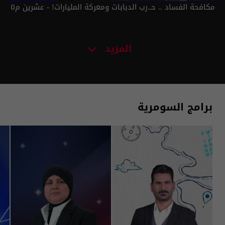
مكافحة الفساد .. حـ.رب الدبابات ومعركة المليارات! - عشرين م٥
- الحلقة ٤٥ | الموسم 5
المزيد
برامج السومرية