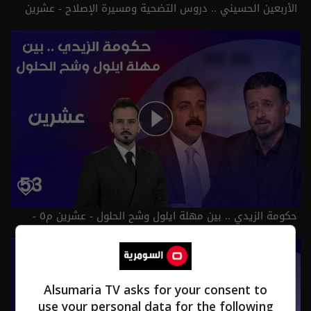
الأربعين الحسيني .. دروس التضحية ومسيرة الإصلاح - عشرين
م٥ - الحلقة ٥٤ | الموسم 5
حكومة الزيدي .. بين مهلة ايلول وشح الحلول - عشرين م٥ -
الحلقة ٥٣ | الموسم 5
Alsumaria TV asks for your consent to
use your personal data for the following