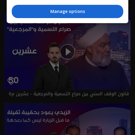
حكومة الزيدي بين صولتين.. مكافحة الفساد وحصر السـ لاح! -
عشرين م٥ - الحلقة ٥١ | الموسم 5
Manage options
قانون الوقف السني بين صراع التسمية والمرجعية - عشرين م٥
- الحلقة ٥٠ | الموسم 5