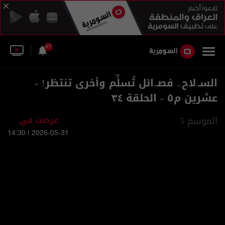
47
السـ.لاح.. فصـ.ائل تُسلِّم وأخرى تنتظر! -
عشرين م٥ - الحلقة ٣٤
الموسم 5
عرضت في:
2026-05-31 | 14:30