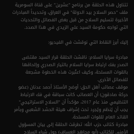
تتناول هذه الحلقة من برنامج "عشرين" على قناة السومرية
ملف "حصر السلاح بيد الدولة" في العراق، وتحديداً المبادرات
الأخيرة لتسليم السلاح من قبل بعض الفصائل والتحديات
التي تواجه حكومة السيد علي الزيدي في هذا الصدد.
إليك أبرز النقاط التي نوقشت في الفيديو:
مبادرة سرايا السلام: ناقشت الحلقة قرار السيد مقتضى
الصدر بفك ارتباط سرايا السلام بالتيار الصدري وإلحاقها
بالقوات المسلحة، وكيف اعتُبرت هذه الخطوة مشجعة
للفصائل الأخرى.
موقف عصائب أهل الحق: أوضح الأستاذ أحمد عدنان (عضو
حركة صادقون) أن العصائب كانت سباقة في فك الارتباط
التنظيمي منذ عام 2017، مؤكداً أن "السلاح الاستراتيجي"
يجب أن يُنظم ويُجرد تحت إشراف هيئة الحشد الشعبي وبأمر
القائد العام للقوات المسلحة.
مبادرة كتائب حزب الله: تطرقت الحلقة إلى بيان المسؤول
الأمني للكتائب (أبو مجاهد العساف) حول شراء السلاح