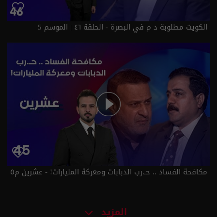
الكويت مطلوبة د م في البصرة - الحلقة ٤٦ | الموسم 5
مكافحة الفساد .. حـ.رب الدبابات ومعركة المليارات! - عشرين م٥
- الحلقة ٤٥ | الموسم 5
المزيد