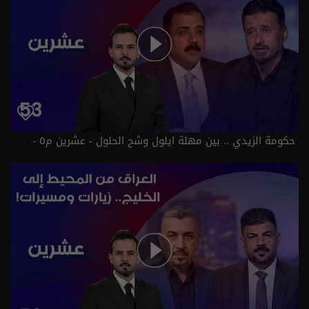
حكومة الزيدي .. بين مهلة ايلول وشح الحلول - عشرين م٥ -
الحلقة ٥٣ | الموسم 5