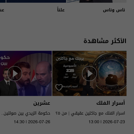
ناس وناس
علناً
عش
الأكثر مشاهدة
أسرار الفلك
عشرين
اسرار الفلك مع جاكلين عقيقي | من ٢٥
حكومة الزيدي بين صولتين.. 
الى ٣١ تموز ٢٠٢٦ | 2026
14:30 | 2026-07-26
13:00 | 2026-07-23
الحلقة ٥١ | الموسم 5