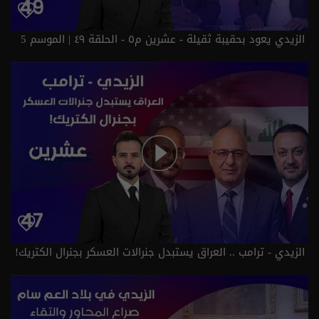
الزيدي يعود بحقيبة ثقيلة - عشرين م٥ - الحلقة ٤٩ | الموسم 5
الزيدي - ترامب .. العراق يستبدل جنرالات العسكر بجنرال الكتريك!
- عشرين م٥ - الحلقة ٤٧ | الموسم 5