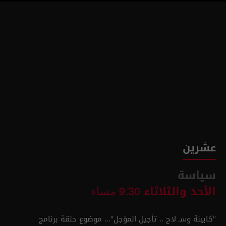
عشرين
سياسة
الأحد والثلاثاء
9:30 مساء
"كابينة وسـ لاح .. تأجيل المؤجل"... موضوع حلقة برنامج