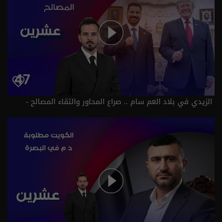
الزيدي في بلاد العم سام .. صراع المحاور والتقاء المصالح -
عشرين م٥ - الحلقة ٤٧ | الموسم 5