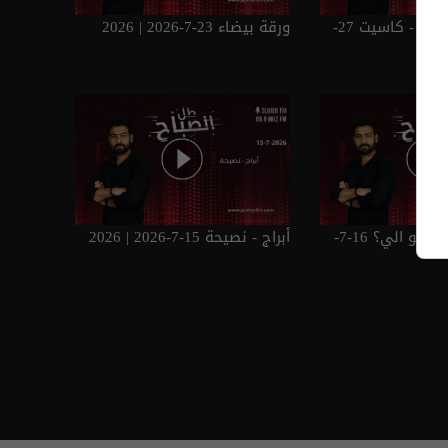
سيرة فاروق هلال - كاسيت 27-
ورقة بيضاء 23-7-2026 | 2026
زووم رياضة - الك لو الي؟ 16-7-
أبراج - نصيحة 15-7-2026 | 2026