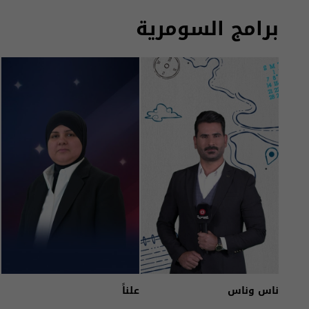
برامج السومرية
ناس وناس
علناً