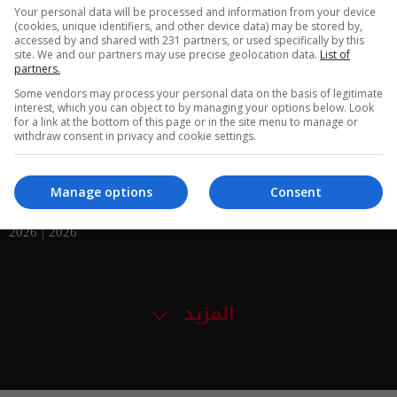
Your personal data will be processed and information from your device
 - نصيحة
أبراج - شراح تسوي؟ 28-7-2026 |
(cookies, unique identifiers, and other device data) may be stored by,
accessed by and shared with 231 partners, or used specifically by this
7-2026 | 2026
2026
site. We and our partners may use precise geolocation data.
List of
partners.
Some vendors may process your personal data on the basis of legitimate
interest, which you can object to by managing your options below. Look
for a link at the bottom of this page or in the site menu to manage or
withdraw consent in privacy and cookie settings.
Manage options
Consent
زووم FAk 20-7-2026 | 2026
2026 | 2026
المزيد