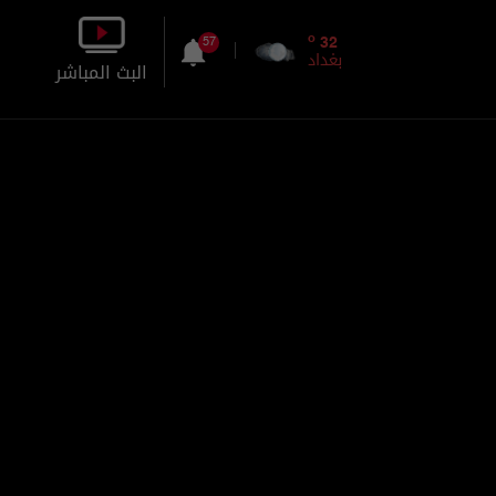
o
32
57
بغداد
البث المباشر
بالصورة
بالصوت