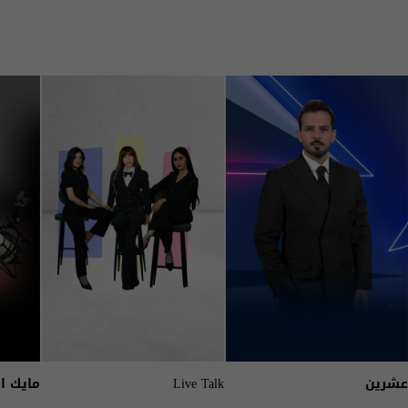
عشرين
Live Talk
مايك ا