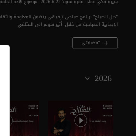
سيرة مكي عواد -ققرة شنو؟ 22-6-2026 موضوع هذه الحلقة من طل الصباح
"طل الصباح" برنامج صباحي ترفيهي ‏يتضمن ‏المعلومة والثقا
الإيجابية الصباحية من خلال ‏ أثير سومر الى المتلقي ‏
تفضيلاتي
2026