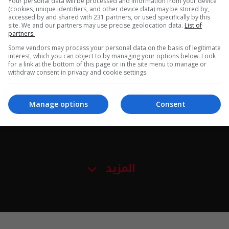
Your personal data will be processed and information from your device
(cookies, unique identifiers, and other device data) may be stored by,
أسئلة عامة 28-7-2026 | 2026
مراقبة الهاتف 27-7-2026 | 6
accessed by and shared with 231 partners, or used specifically by this
site. We and our partners may use precise geolocation data.
List of
partners.
Some vendors may process your personal data on the basis of legitimate
interest, which you can object to by managing your options below. Look
for a link at the bottom of this page or in the site menu to manage or
withdraw consent in privacy and cookie settings.
Manage options
Consent
مباراة بين الرجل والمرأة 16-7-
الاعتذار متأخر 15-7-2026 | 2026
2026
المزيد