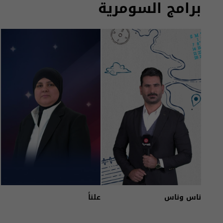
برامج السومرية
ناس وناس
علناً