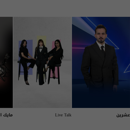
عشرين
Live Talk
مايك ا