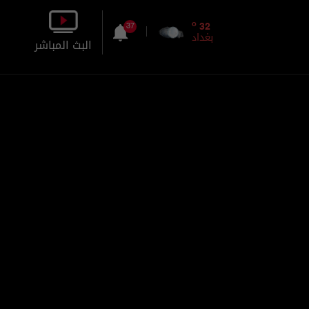
o
32
37
بغداد
البث المباشر
بالصورة
بالصوت