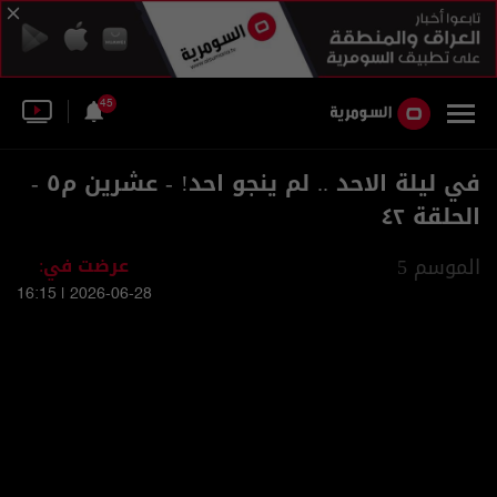
45
في ليلة الاحد .. لم ينجو احد! - عشرين م٥ -
الحلقة ٤٢
الموسم 5
عرضت في:
2026-06-28 | 16:15