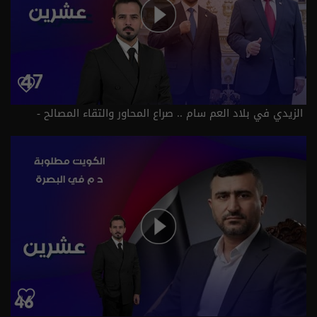
الزيدي في بلاد العم سام .. صراع المحاور والتقاء المصالح -
عشرين م٥ - الحلقة ٤٧ | الموسم 5