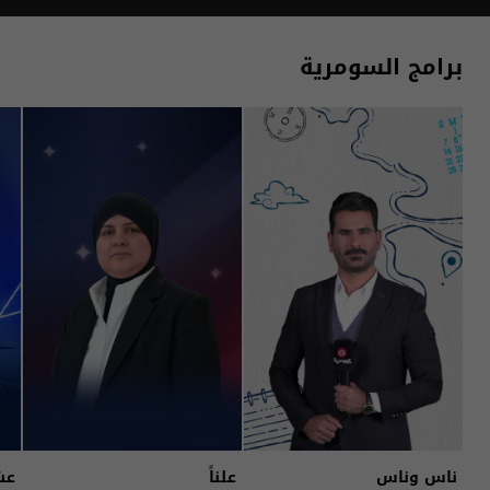
برامج السومرية
ناس وناس
علناً
عش