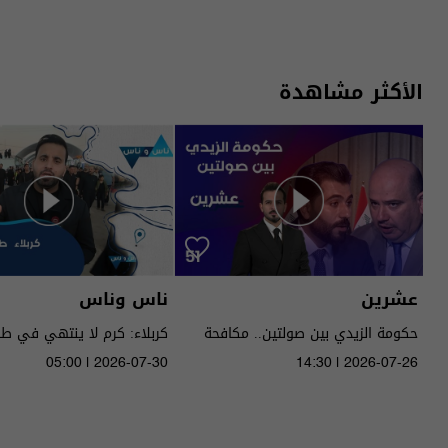
الأكثر مشاهدة
عشرين
ناس وناس
حكومة الزيدي بين صولتين.. مكافحة
كربلاء: كرم لا ينتهي في ط
الفساد وحصر السـ لاح! - عشرين م٥ -
05:00 | 2026-07-30
14:30 | 2026-07-26
الحلقة ٥١ | الموسم 5
الموسم 9