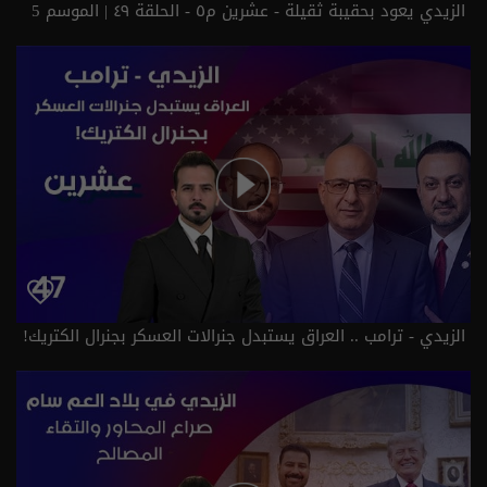
الزيدي يعود بحقيبة ثقيلة - عشرين م٥ - الحلقة ٤٩ | الموسم 5
الزيدي - ترامب .. العراق يستبدل جنرالات العسكر بجنرال الكتريك!
- عشرين م٥ - الحلقة ٤٧ | الموسم 5