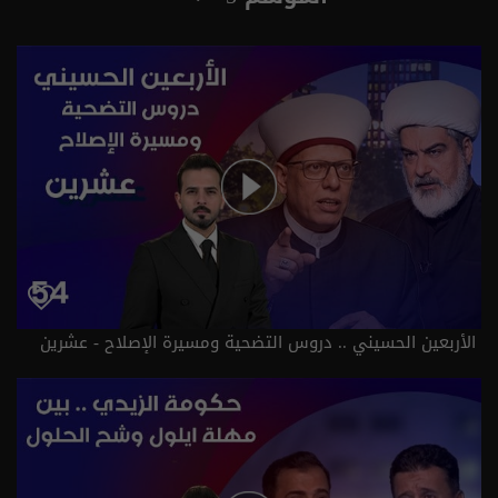
الأربعين الحسيني .. دروس التضحية ومسيرة الإصلاح - عشرين
م٥ - الحلقة ٥٤ | الموسم 5