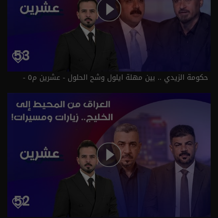
حكومة الزيدي .. بين مهلة ايلول وشح الحلول - عشرين م٥ -
الحلقة ٥٣ | الموسم 5