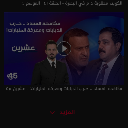
الكويت مطلوبة د م في البصرة - الحلقة ٤٦ | الموسم 5
مكافحة الفساد .. حـ.رب الدبابات ومعركة المليارات! - عشرين م٥
- الحلقة ٤٥ | الموسم 5
المزيد