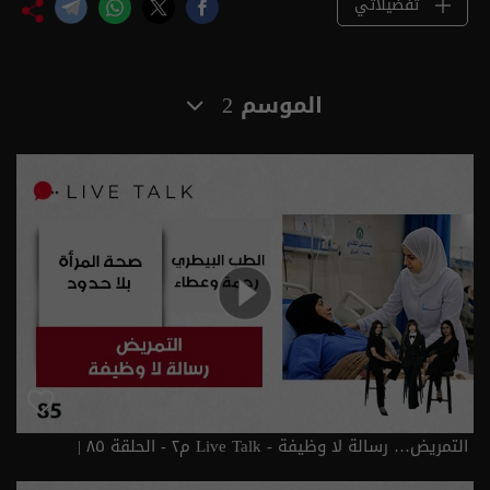
تفضيلاتي
الموسم 2
التمريض… رسالة لا وظيفة - Live Talk م٢ - الحلقة ٨٥ |
الموسم 2