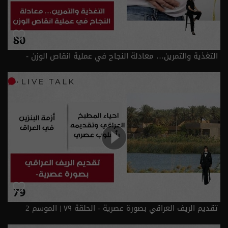
التغذية والتمرين… معادلة النجاح في عملية انقاص الوزن -
الحلقة ٨٠ | الموسم 2
تقديم الريف العراقي بصورة عصرية - الحلقة ٧٩ | الموسم 2