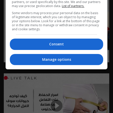
partners, or used specifically by this site. We and our partners
may use precise geolocation data.
List of partners.
Some vendors may process your personal data on the basis
of legitimate interest, which you can object to by managing
your options below. Look for a link at the bottom of this page
or in the site menu to manage or withdraw consent in privacy
and cookie settings.
Consent
Manage options
بغداد والأربعين… رحلة الإيمان والخدمة - Live Talk م٢ - الحلقة
٨١ | الموسم 2