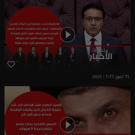
٣١ تموز ٢٠٢٦ | 2026