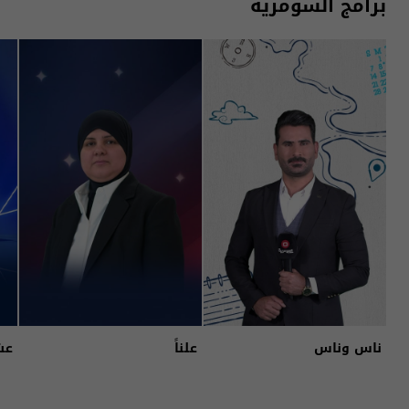
برامج السومرية
ناس وناس
علناً
عش