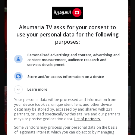
Alsumaria TV asks for your consent to
use your personal data for the following
purposes:
Personalised advertising and content, advertising and
content measurement, audience research and
services development
نشرة ٣ آب ٢٠٢٦ | 2026
Store and/or access information on a device
Learn more
Your personal data will be processed and information from
your device (cookies, unique identifiers, and other device
data) may be stored by, accessed by and shared with 231
partners, or used specifically by this site. We and our partners
may use precise geolocation data.
List of partners.
Some vendors may process your personal data on the basis
of legitimate interest, which you can object to by managing