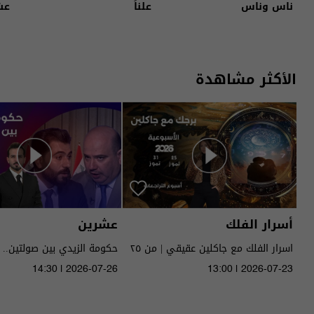
ناس وناس
علناً
عش
الأكثر مشاهدة
أسرار الفلك
عشرين
اسرار الفلك مع جاكلين عقيقي | من ٢٥
حكومة الزيدي بين صولتين.. 
الى ٣١ تموز ٢٠٢٦ | 2026
14:30 | 2026-07-26
13:00 | 2026-07-23
الحلقة ٥١ | الموسم 5