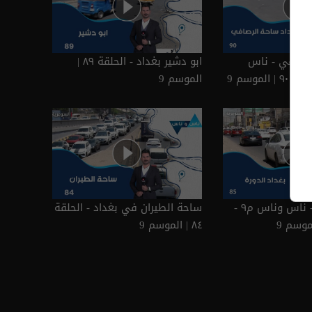
لرصافي - ناس
ابو دشير بغداد - الحلقة ٨٩ |
الموسم 9
بغداد الدورة - ناس وناس م٩ -
ساحة الطيران في بغداد - الحلقة
٨٤ | الموسم 9