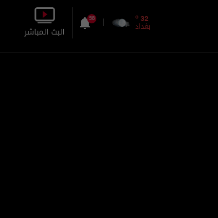
o
32
58
بغداد
البث المباشر
بالصورة
بالصوت