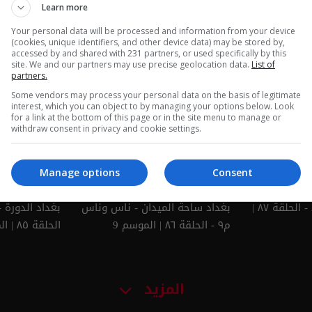
Learn more
Your personal data will be processed and information from your device
(cookies, unique identifiers, and other device data) may be stored by,
accessed by and shared with 231 partners, or used specifically by this
 - ناس وناس
كربلاء: كرم لا ينتهي في طريق
بغداد ساحة ا
site. We and our partners may use precise geolocation data.
List of
الحسين - ناس وناس م٩ - حلقة
وناس م٩ - الحلقة ٩٠ | الموسم 9
partners.
٩١ | الموسم 9
Some vendors may process your personal data on the basis of legitimate
interest, which you can object to by managing your options below. Look
for a link at the bottom of this page or in the site menu to manage or
withdraw consent in privacy and cookie settings.
Manage options
Consent
ساحة الخلاني بغداد - الحلقة ٨٧ |
بغداد ساحة الميدان - ناس وناس
م٩ - الحلقة ٨٦ | الموسم 9
الحلقة ٨٥ | الموسم 9
المزيد