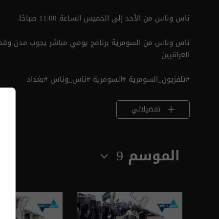
ناس وناس من الأحد إلى الخميس الساعة 11:00 صباحًا.
ناس وناس من السومرية برنامج يومي مباشر يجوب مدن وقصب
العراقيين
#تلفزيون_السومرية #السومرية #ناس_وناس #بغداد
تفضيلاتي
الموسم 9