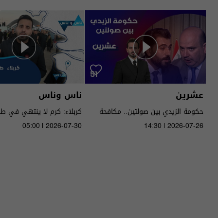
عشرين
ناس وناس
حكومة الزيدي بين صولتين.. مكافحة
كربلاء: كرم لا ينتهي في ط
الفساد وحصر السـ لاح! - عشرين م٥ -
05:00 | 2026-07-30
14:30 | 2026-07-26
الحلقة ٥١ | الموسم 5
الموسم 9