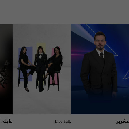
عشرين
Live Talk
مايك ا