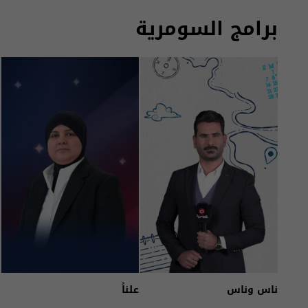
برامج السومرية
ناس وناس
علناً