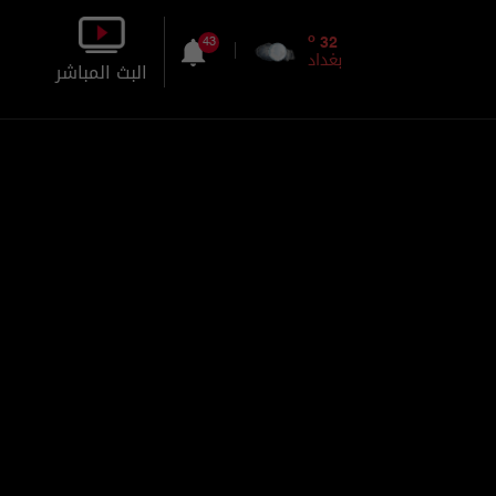
o
32
43
بغداد
البث المباشر
بالصورة
بالصوت