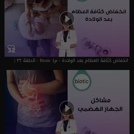
انخفاض كثافة العظام بعد الولادة - م٤ Biotic - الحلقة ٣٢ |
الموسم 4