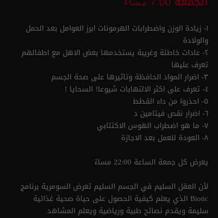
الجمعة
7:00 مساء
١- زيادة الوزن واضطرابات الهرمونات ابرز العوامل بعد الحمل
والولادة
٢- عادات خاطئة وغريبة يستخدمها بعض الاهل مع اطفالهم
تعرف عليها
٣- اضرار المواد الحافظة وتاثيرها على صحة الجسم
٤- تعرف على اكثر الالتهابات شيوعا! السحايا !
٥- احذروا من داء القطط
٦- اضرار نقص فيتامين د
٧- ما هو اضطراب الهوس الاكتئابي
٨- العودة للعمل بعد الاجازة
يعرض كل جمعة الساعة 22:00 مساءً
لأن العقل السليم في الجسم السليم تعرض السومرية برنامج
Biotic الذي يعلم كيفية الحصول على حياة صحية غذائية
سليمة ويقدم نصائح طبية ورياضية ويعلم المشاهد