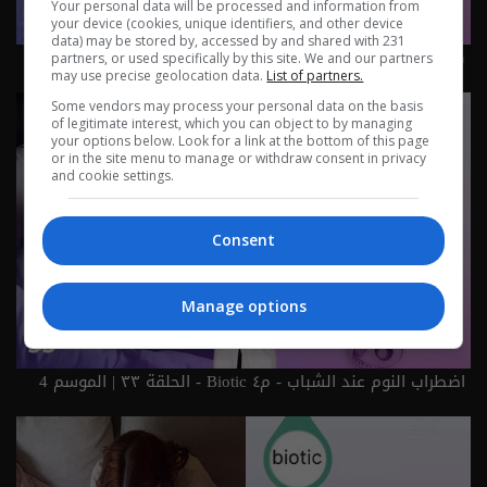
Your personal data will be processed and information from
your device (cookies, unique identifiers, and other device
data) may be stored by, accessed by and shared with 231
هرمونات النساء - م٤ Biotic - الحلقة ٣٤ | الموسم 4
partners, or used specifically by this site. We and our partners
may use precise geolocation data.
List of partners.
Some vendors may process your personal data on the basis
of legitimate interest, which you can object to by managing
your options below. Look for a link at the bottom of this page
or in the site menu to manage or withdraw consent in privacy
and cookie settings.
Consent
Manage options
اضطراب النوم عند الشباب - م٤ Biotic - الحلقة ٣٣ | الموسم 4