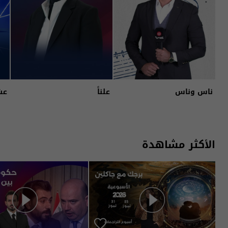
ناس وناس
علناً
عش
الأكثر مشاهدة