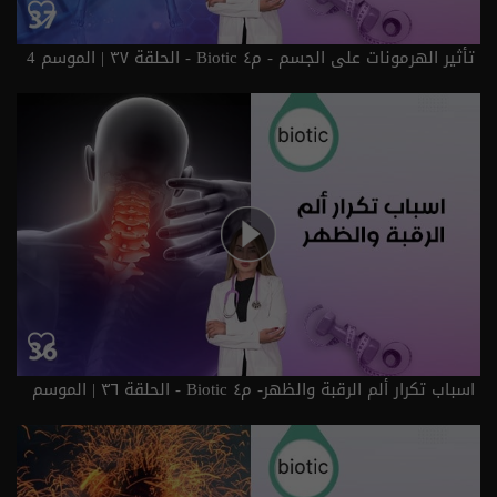
تأثير الهرمونات على الجسم - م٤ Biotic - الحلقة ٣٧ | الموسم 4
اسباب تكرار ألم الرقبة والظهر- م٤ Biotic - الحلقة ٣٦ | الموسم
4