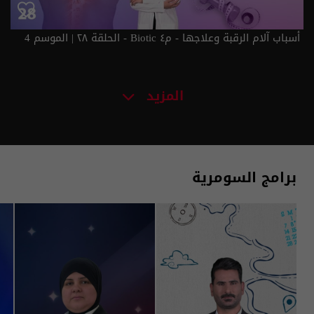
أسباب آلام الرقبة وعلاجها - م٤ Biotic - الحلقة ٢٨ | الموسم 4
المزيد
برامج السومرية