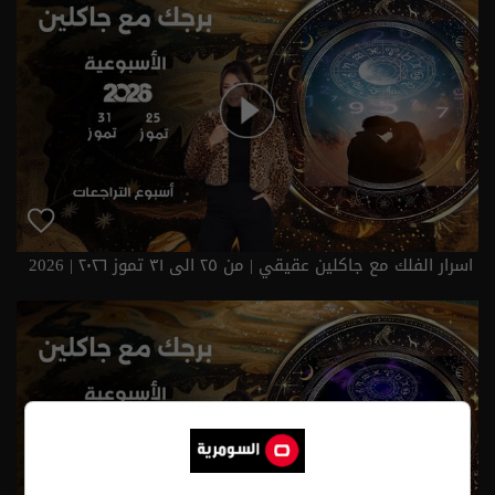
اسرار الفلك مع جاكلين عقيقي | من ٢٥ الى ٣١ تموز ٢٠٢٦ | 2026