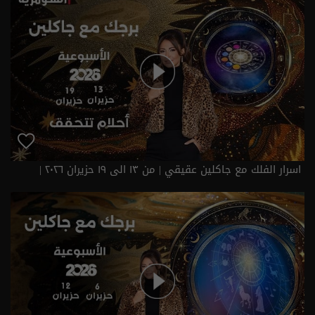
اسرار الفلك مع جاكلين عقيقي | من ١٣ الى ١٩ حزيران ٢٠٢٦ |
2026