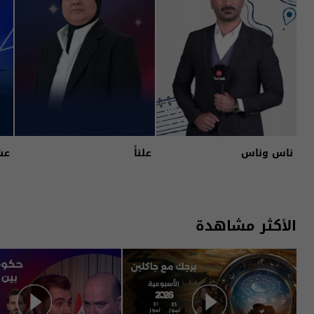
ناس وناس
علناً
عش
الأكثر مشاهدة