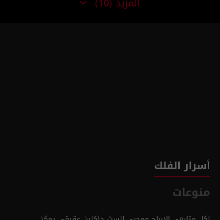
المزيد
(10)
أسرار الفلك
منوعات
لكل متابعي الابراج ومحبي الست جاكلين عقيقي يمكن