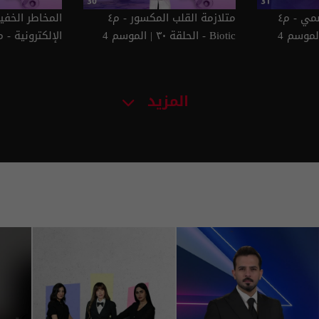
مشاكل الجهاز الهضمي - م٤
متلازمة القلب المكسور - م٤
المخاطر الخفي
Biotic - الحلقة ٣٠ | الموسم 4
٢٩ | الموسم 4
المزيد