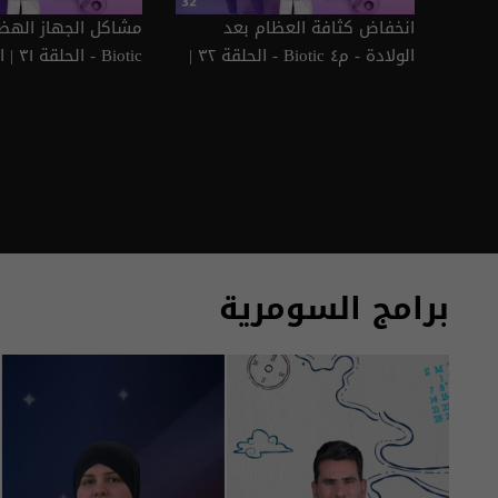
انخفاض كثافة العظام بعد
الولادة - م٤ Biotic - الحلقة ٣٢ |
Biotic - الحلقة ٣١ | الموسم 4
الموسم 4
برامج السومرية