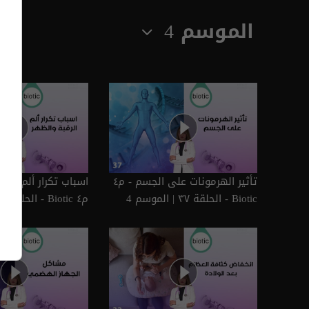
الموسم 4
تأثير الهرمونات على الجسم - م٤
اسباب تكرار ألم الرق
Biotic - الحلقة ٣٧ | الموسم 4
م٤ Biotic - الحلقة ٣٦ | الموسم 4