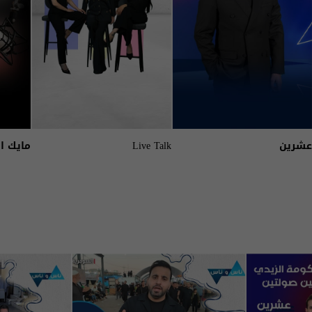
عشرين
Live Talk
مايك ا