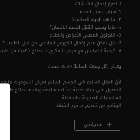
١- اضرار إدمان الشاشات
٢-أسباب تنميل القدم
٣- ما هو الوباء الصامت؟
٤- ماذا يسبب القلق لجسم الإنسان؟
٥- القولون العصبي الأعراض والعلاج
٦- هل يمكن عدم إكمال الكورس العلاجي من قبل الطبيب ؟
٧- كيفية التعايش مع مرض السكري ؟ نصائح ذهبية من طبيبة سكري
يعرض كل جمعة الساعة 09:30 مساءً
الحصول على حياة صحية غذائية سليمة ويقدم نصائح طبية و
السلوكيات الصحيحة والخاطئة.
البرنامج من تقديم د. فرح الخياط
تفضيلاتي