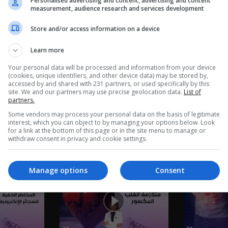
Personalised advertising and content, advertising and content
measurement, audience research and services development
Store and/or access information on a device
Learn more
Your personal data will be processed and information from your device
(cookies, unique identifiers, and other device data) may be stored by,
accessed by and shared with 231 partners, or used specifically by this
site. We and our partners may use precise geolocation data.
List of
partners.
Some vendors may process your personal data on the basis of legitimate
interest, which you can object to by managing your options below. Look
for a link at the bottom of this page or in the site menu to manage or
بة والظهر-
الحروق التي تسببها الألعاب
withdraw consent in privacy and cookie settings.
النارية في الاعياد - م٤ Biotic -
الحلقة ٣٤ | الموسم 4
الحلقة ٣٥ | الموسم 4
Manage options
Consent