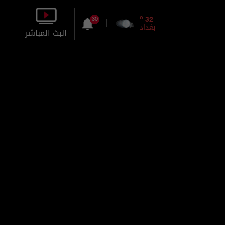
o
32
30
بغداد
البث المباشر
بالصورة
بالصوت