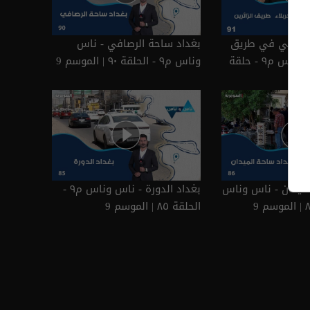
ا ينتهي في طريق
بغداد ساحة الرصافي - ناس
الحسين - ناس وناس م٩ - حلقة
وناس م٩ - الحلقة ٩٠ | الموسم 9
بغداد ساحة الميدان - ناس وناس
بغداد الدورة - ناس وناس م٩ -
الحلقة ٨٥ | الموسم 9