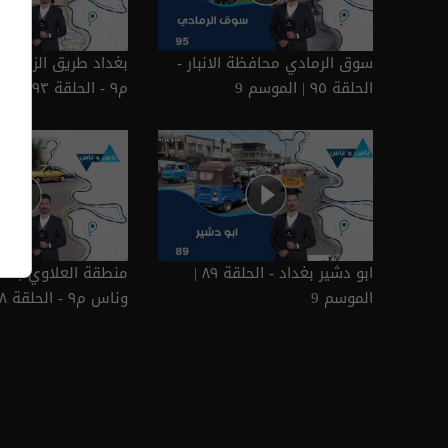
سوق الرمادي محافظة الانبار -
بغداد طريق الزائرين
الحلقة ٩٥ | الموسم 9
م٩ - الحلقة ٩٣ | الموسم 9
ابو دشير بغداد - الحلقة ٨٩ |
منطقة العلاوي بغدا
الموسم 9
وناس م٩ - الحلقة ٨٨ | الموسم 9