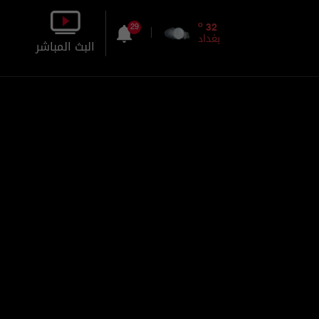
o
32
29
بغداد
البث المباشر
بالصورة
بالصوت