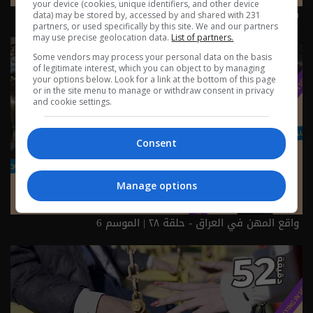
your device (cookies, unique identifiers, and other device
سوق الجمعة...سوق شعبي تقليدي! - حلقة ٢٩ | الموسم 6
data) may be stored by, accessed by and shared with 231
partners, or used specifically by this site. We and our partners
may use precise geolocation data.
List of partners.
Some vendors may process your personal data on the basis
of legitimate interest, which you can object to by managing
your options below. Look for a link at the bottom of this page
or in the site menu to manage or withdraw consent in privacy
and cookie settings.
Consent
Manage options
واقع المهن في العراق - حلقة ٢٨ | الموسم 6