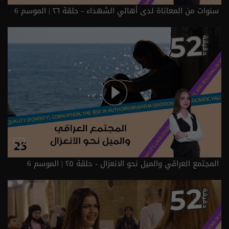
سنوات من المعاناة لدى أهالي الشهداء - حلقة ٢٦ | الموسم 6
المجتمع العراقي والميل نحو الانعزال - حلقة ٢٥ | الموسم 6