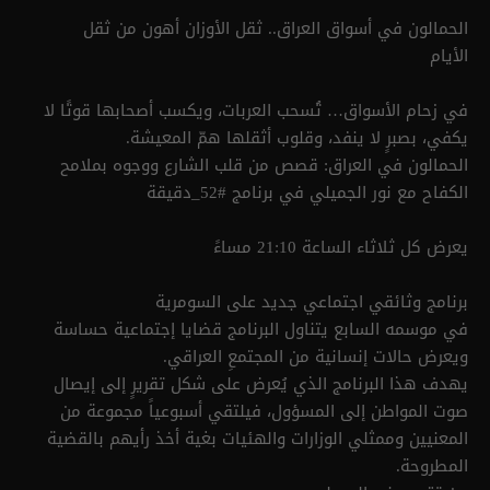
الحمالون في أسواق العراق.. ثقل الأوزان أهون من ثقل
الأيام
في زحام الأسواق… تُسحب العربات، ويكسب أصحابها قوتًا لا
يكفي، بصبرٍ لا ينفد، وقلوب أثقلها همّ المعيشة.
الحمالون في العراق: قصص من قلب الشارع ووجوه بملامح
الكفاح مع نور الجميلي في برنامج #52_دقيقة
يعرض كل ثلاثاء الساعة 21:10 مساءً
برنامج وثائقي اجتماعي جديد على السومرية
في موسمه السابع يتناول البرنامج قضايا إجتماعية حساسة
ويعرض حالات إنسانية من المجتمعِ العراقي.
يهدف هذا البرنامج الذي يُعرض على شكل تقريرٍ إلى إيصال
صوت المواطن إلى المسؤول، فيلتقي أسبوعياً مجموعة من
المعنيين وممثلي الوزارات والهئيات بغية أخذ رأيهم بالقضية
المطروحة.