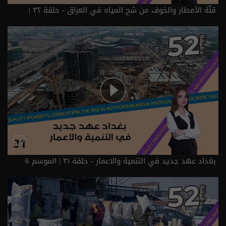
قلّة الأمطار والخوف من شح المياه في العراق - حلقة ٣٢ |
الموسم 6
بغداد عهد جديد في التنمية والاعمار - حلقة ٣١ | الموسم 6