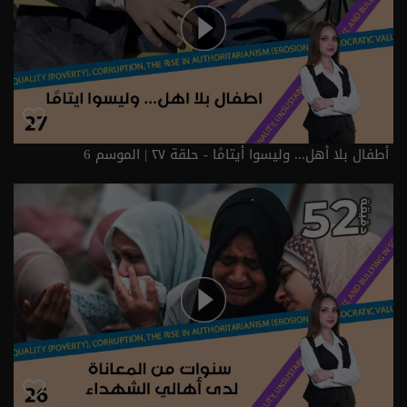
أطفال بلا أهل... وليسوا أيتامًا - حلقة ٢٧ | الموسم 6