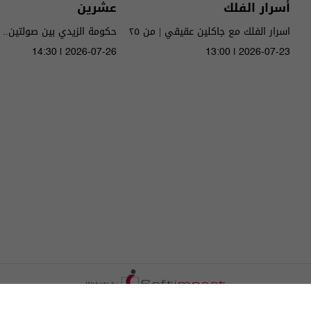
أسرار الفلك
عشرين
اسرار الفلك مع جاكلين عقيقي | من ٢٥
حكومة الزيدي بين صولتين.. 
الى ٣١ تموز ٢٠٢٦ | 2026
14:30 | 2026-07-26
13:00 | 2026-07-23
الحلقة ٥١ | الموسم 5