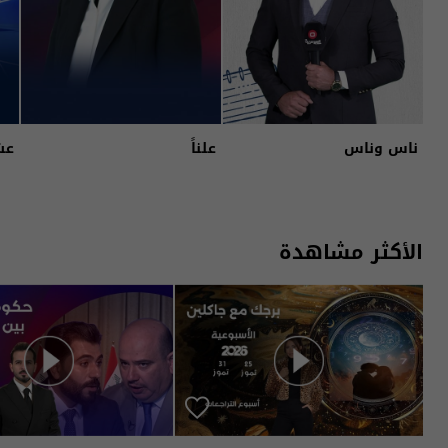
ناس وناس
علناً
عش
الأكثر مشاهدة