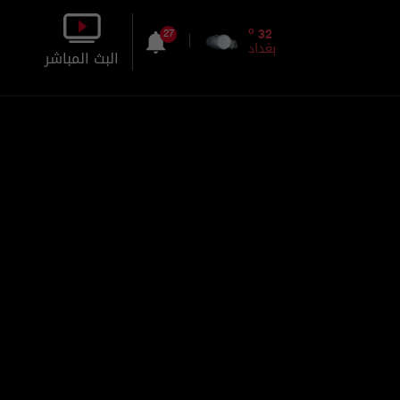
o
32
27
بغداد
البث المباشر
بالصورة
بالصوت