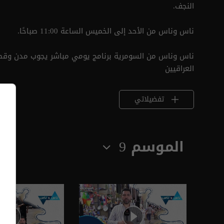
النجف.
ناس وناس من الأحد إلى الخميس الساعة 11:00 صباحًا.
ناس وناس من السومرية برنامج يومي مباشر يجوب مدن وقصب
العراقيين
تفضيلاتي
الموسم 9