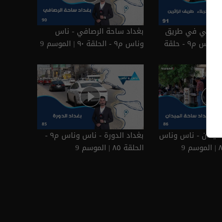
ا ينتهي في طريق
بغداد ساحة الرصافي - ناس
الحسين - ناس وناس م٩ - حلقة
وناس م٩ - الحلقة ٩٠ | الموسم 9
بغداد ساحة الميدان - ناس وناس
بغداد الدورة - ناس وناس م٩ -
الحلقة ٨٥ | الموسم 9