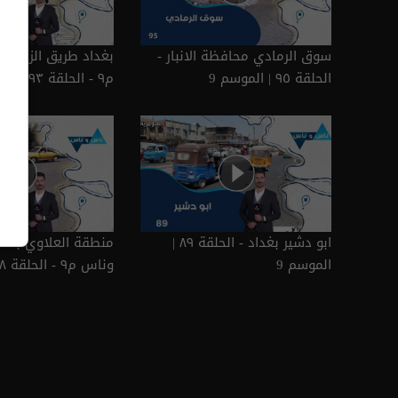
سوق الرمادي محافظة الانبار -
بغداد طريق الزائرين
الحلقة ٩٥ | الموسم 9
م٩ - الحلقة ٩٣ | الموسم 9
ابو دشير بغداد - الحلقة ٨٩ |
منطقة العلاوي بغدا
الموسم 9
وناس م٩ - الحلقة ٨٨ | الموسم 9