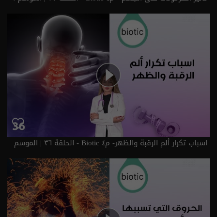
اسباب تكرار ألم الرقبة والظهر- م٤ Biotic - الحلقة ٣٦ | الموسم
4