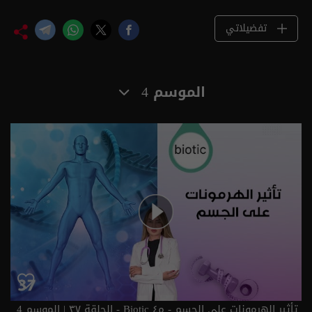
تفضيلاتي
الموسم 4
تأثير الهرمونات على الجسم - م٤ Biotic - الحلقة ٣٧ | الموسم 4