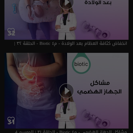
انخفاض كثافة العظام بعد الولادة - م٤ Biotic - الحلقة ٣٢ |
الموسم 4
مشاكل الجهاز الهضمي - م٤ Biotic - الحلقة ٣١ | الموسم 4