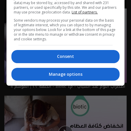
data) may be stored by, accessed by and shared with 231
partners, or used specifically by this site. We and our partners
may use precise geolocation data.
List of partners.
Some vendors may process your personal data on the basis
of legitimate interest, which you can object to by managing
your options below. Look for a link at the bottom of this page
or in the site menu to manage or withdraw consent in privacy
and cookie settings.
Consent
Manage options
اضطراب النوم عند الشباب - م٤ Biotic - الحلقة ٣٣ | الموسم 4