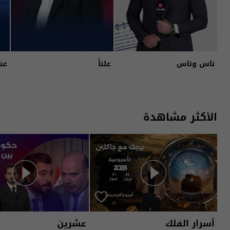
ناس وناس
علناً
عش
الأكثر مشاهدة
أسرار الفلك
عشرين