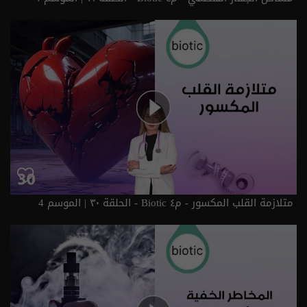
متلازمة القلب المكسور - م٤ Biotic - الحلقة ٣٠ | الموسم 4