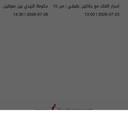
اسرار الفلك مع جاكلين عقيقي | من ٢٥
حكومة الزيدي بين صولتين.. 
الى ٣١ تموز ٢٠٢٦ | 2026
14:30 | 2026-07-26
13:00 | 2026-07-23
الحلقة ٥١ | الموسم 5
الترددات
اتصل بنا
اعلن معنا