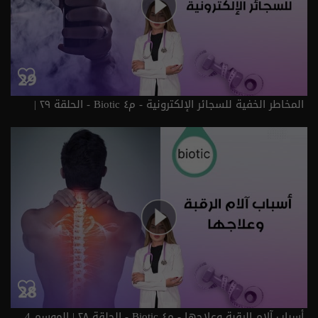
المخاطر الخفية للسجائر الإلكترونية - م٤ Biotic - الحلقة ٢٩ |
الموسم 4
أسباب آلام الرقبة وعلاجها - م٤ Biotic - الحلقة ٢٨ | الموسم 4