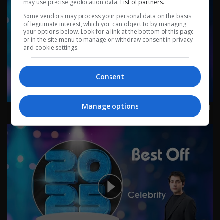
may use precise geolocation data.
List of partners.
Some vendors may process your personal data on the basis
of legitimate interest, which you can object to by managing
your options below. Look for a link at the bottom of this page
or in the site menu to manage or withdraw consent in privacy
and cookie settings.
Consent
Manage options
الفنان احمد الاسطى - Celebrity م٤ - الحلقة ٣٨ | الموسم 4