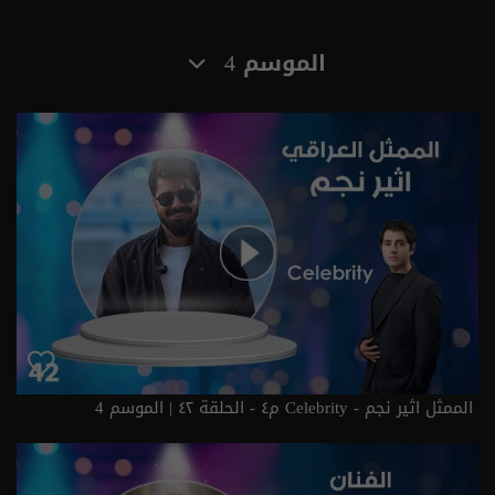
الموسم 4
الممثل اثير نجم - Celebrity م٤ - الحلقة ٤٢ | الموسم 4