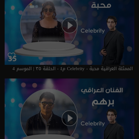
الممثلة العراقية محبة - Celebrity م٤ - الحلقة ٣٥ | الموسم 4