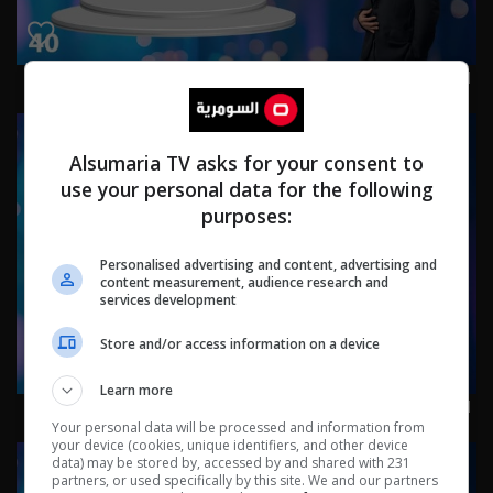
الممثل فهد عماد - Celebrity م٤ - الحلقة ٤٠ | الموسم 4
Alsumaria TV asks for your consent to
use your personal data for the following
purposes:
Personalised advertising and content, advertising and
content measurement, audience research and
services development
Store and/or access information on a device
Learn more
الفنان والملحن علي بدر - Celebrity م٤ - الحلقة ٣٩ | الموسم 4
Your personal data will be processed and information from
your device (cookies, unique identifiers, and other device
data) may be stored by, accessed by and shared with 231
partners, or used specifically by this site. We and our partners