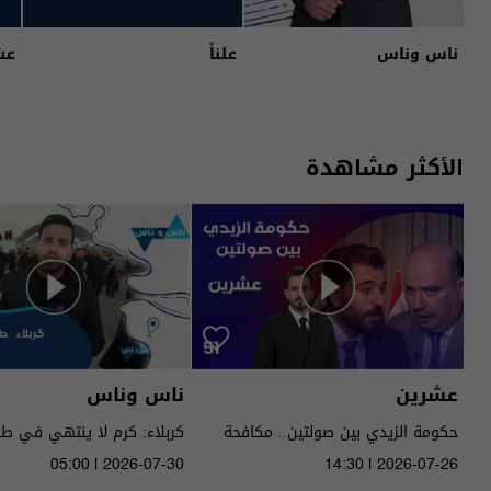
ناس وناس
علناً
عش
الأكثر مشاهدة
عشرين
ناس وناس
حكومة الزيدي بين صولتين.. مكافحة
كربلاء: كرم لا ينتهي في ط
الفساد وحصر السـ لاح! - عشرين م٥ -
05:00 | 2026-07-30
14:30 | 2026-07-26
الحلقة ٥١ | الموسم 5
الموسم 9