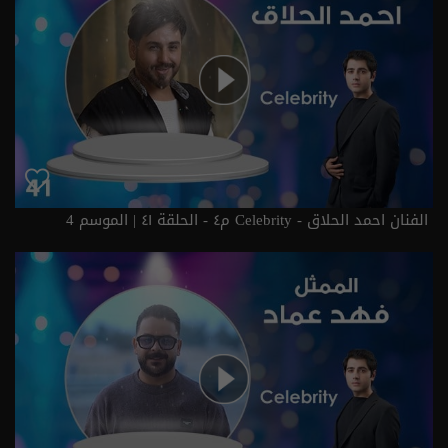
الفنان احمد الحلاق - Celebrity م٤ - الحلقة ٤١ | الموسم 4