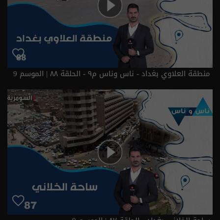
منطقة العلاوي بغداد - ناس وناس م٩ - الحلقة ٨٨ | الموسم 9