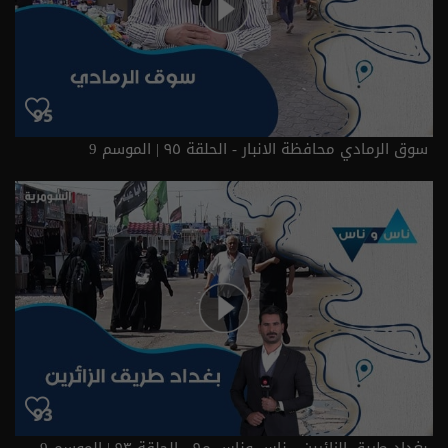
سوق الرمادي محافظة الانبار - الحلقة ٩٥ | الموسم 9
بغداد طريق الزائرين - ناس وناس م٩ - الحلقة ٩٣ | الموسم 9