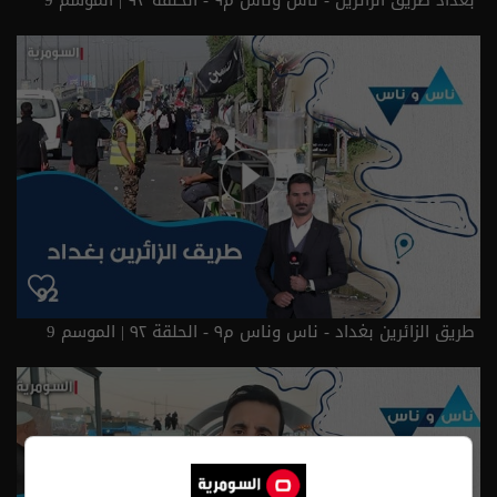
طريق الزائرين بغداد - ناس وناس م٩ - الحلقة ٩٢ | الموسم 9