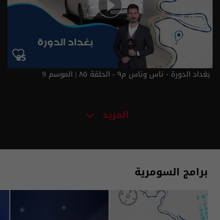
بغداد الدورة - ناس وناس م٩ - الحلقة ٨٥ | الموسم 9
المزيد
برامج السومرية