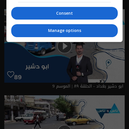
بغداد ساحة الرصافي - ناس وناس م٩ - الحلقة ٩٠ | الموسم 9
Consent
Manage options
ابو دشير بغداد - الحلقة ٨٩ | الموسم 9