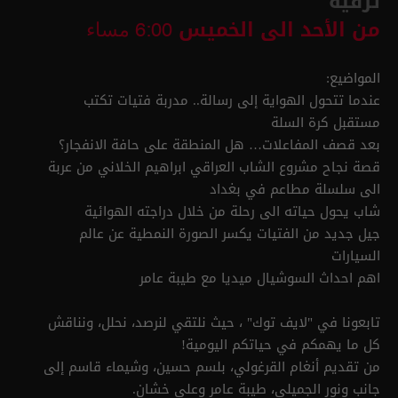
ترفيه
من الأحد الى الخميس
6:00 مساء
المواضيع:
عندما تتحول الهواية إلى رسالة.. مدربة فتيات تكتب
مستقبل كرة السلة
بعد قصف المفاعلات… هل المنطقة على حافة الانفجار؟
قصة نجاح مشروع الشاب العراقي ابراهيم الخلاني من عربة
الى سلسلة مطاعم في بغداد
شاب يحول حياته الى رحلة من خلال دراجته الهوائية
جيل جديد من الفتيات يكسر الصورة النمطية عن عالم
السيارات
اهم احداث السوشيال ميديا مع طيبة عامر
تابعونا في "لايف توك" ، حيث نلتقي لنرصد، نحلل، ونناقش
كل ما يهمكم في حياتكم اليومية!
من تقديم أنغام القرغولي، بلسم حسين، وشيماء قاسم إلى
جانب ونور الجميلي، طيبة عامر وعلي خشان.