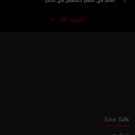
"العلم في الصغر كالنقش في الحجر"!
2
المزيد
(3)
Live Talk