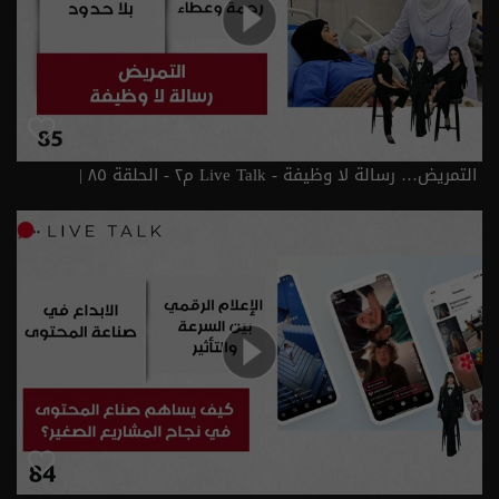
التمريض… رسالة لا وظيفة - Live Talk م٢ - الحلقة ٨٥ |
الموسم 2