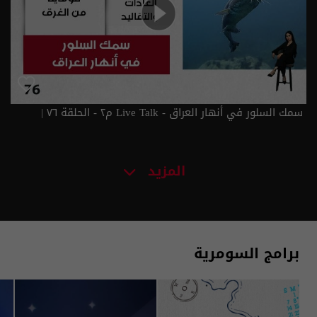
سمك السلور في أنهار العراق - Live Talk م٢ - الحلقة ٧٦ |
الموسم 2
المزيد
برامج السومرية