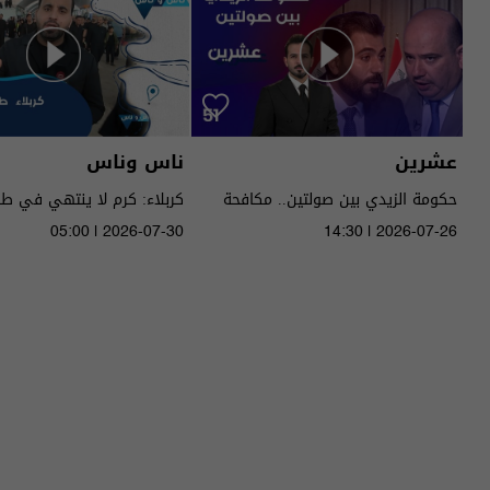
عشرين
ناس وناس
حكومة الزيدي بين صولتين.. مكافحة
كربلاء: كرم لا ينتهي في ط
الفساد وحصر السـ لاح! - عشرين م٥ -
05:00 | 2026-07-30
14:30 | 2026-07-26
الحلقة ٥١ | الموسم 5
الموسم 9