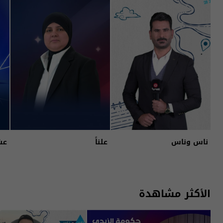
ناس وناس
علناً
عش
الأكثر مشاهدة