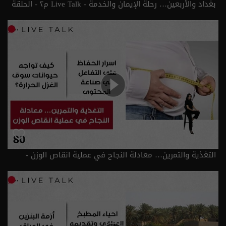
بغداد والأربعين… رحلة الإيمان والخدمة - Live Talk م٢ - الحلقة
٨١ | الموسم 2
التغذية والتمرين… معادلة النجاح في عملية انقاص الوزن -
الحلقة ٨٠ | الموسم 2