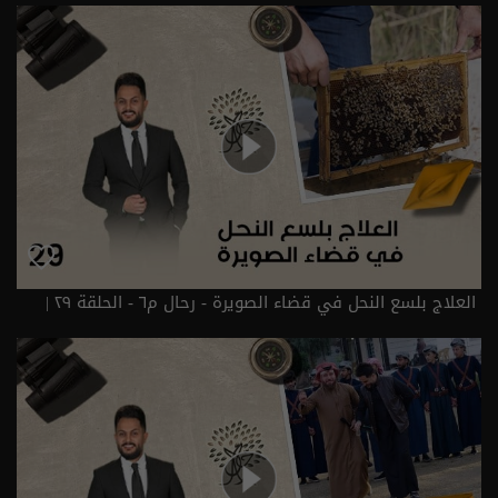
العلاج بلسع النحل في قضاء الصويرة - رحال م٦ - الحلقة ٢٩ |
الموسم 6