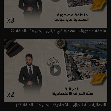
منطقة مهجورة.. السعدية في ديالى - رحال م٦ - الحلقة ٢٣ |
الموسم 6
النعمانية سلّة العراق الاقتصادية! - رحال م٦ - الحلقة ٢٢ |