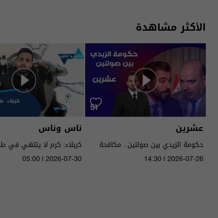
الأكثر مشاهدة
عشرين
ناس وناس
حكومة الزيدي بين صولتين.. مكافحة
كربلاء: كرم لا ينتهي في ط
الفساد وحصر السـ لاح! - عشرين م٥ -
05:00 | 2026-07-30
14:30 | 2026-07-26
الحلقة ٥١ | الموسم 5
الموسم 9