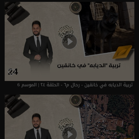
تربية الديابه في خانقين - رحال م٦ - الحلقة ٢٤ | الموسم 6