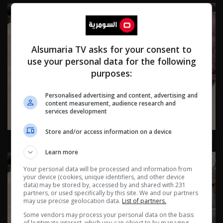
Alsumaria TV asks for your consent to
use your personal data for the following
purposes:
Personalised advertising and content, advertising and
content measurement, audience research and
services development
Store and/or access information on a device
بابل... بين القصور الملكية وتاريخ العشائر- رحال م٦ - الحلقة ٢٧ |
الموسم 6
Learn more
Your personal data will be processed and information from
your device (cookies, unique identifiers, and other device
data) may be stored by, accessed by and shared with 231
partners, or used specifically by this site. We and our partners
may use precise geolocation data.
List of partners.
Some vendors may process your personal data on the basis
of legitimate interest, which you can object to by managing