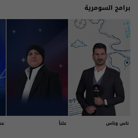
برامج السومرية
ناس وناس
علناً
عش