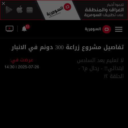
52
تفاصيل مشروع زراعة 300 دونم في الانبار
لا تعليم بعد السادس
عرضت في:
ابتدائي!! - رحال م٦ -
2025-07-26 | 14:30
الحلقة ١٢