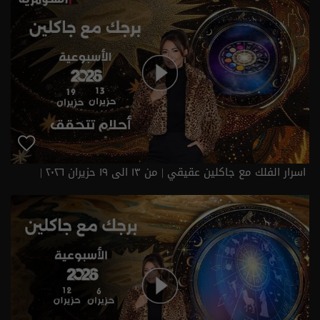
اسرار الفلك مع جاكلين عقيقي | من ١٣ الى ١٩ حزيران ٢٠٢٦ |
2026