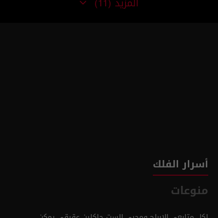
المزيد
(11)
أسرار الفلك
منوعات
لكل متابعي الابراج ومحبي الست جاكلين عقيقي يمكن