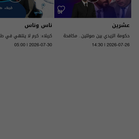
عشرين
ناس وناس
حكومة الزيدي بين صولتين.. مكافحة
كربلاء: كرم لا ينتهي في ط
الفساد وحصر السـ لاح! - عشرين م٥ -
05:00 | 2026-07-30
14:30 | 2026-07-26
الحلقة ٥١ | الموسم 5
الموسم 9