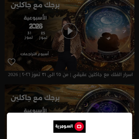
اسرار الفلك مع جاكلين عقيقي | من ٢٥ الى ٣١ تموز ٢٠٢٦ | 2026