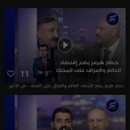
حصار هرمز يضع إقتصاد العالم والعراق على المحك - من الأخير
م٣ - حلقة ١١ | الموسم 3