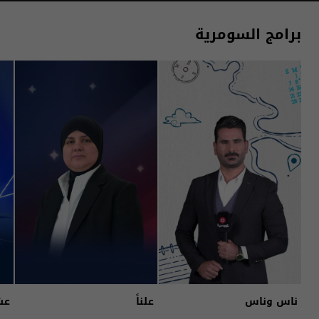
برامج السومرية
ناس وناس
علناً
عش