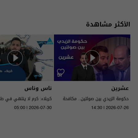
الأكثر مشاهدة
عشرين
ناس وناس
حكومة الزيدي بين صولتين.. مكافحة
كربلاء: كرم لا ينتهي في ط
الفساد وحصر السـ لاح! - عشرين م٥ -
05:00 | 2026-07-30
14:30 | 2026-07-26
الحلقة ٥١ | الموسم 5
الموسم 9