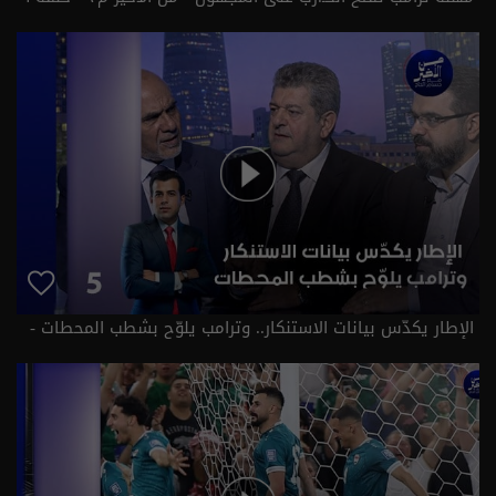
| الموسم 3
الإطار يكدّس بيانات الاستنكار.. وترامب يلوّح بشطب المحطات -
من الأخير م٣ - حلقة ٥ | الموسم 3