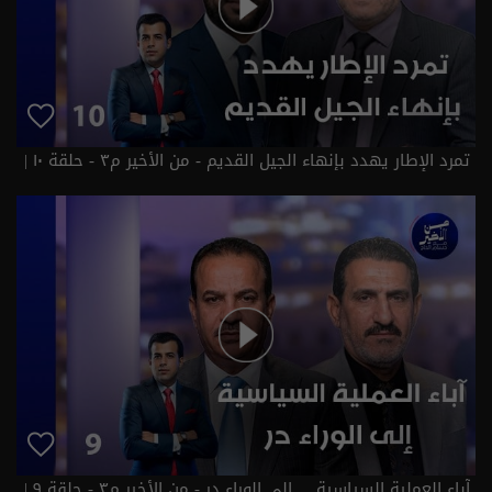
تمرد الإطار يهدد بإنهاء الجيل القديم - من الأخير م٣ - حلقة ١٠ |
الموسم 3
آباء العملية السياسية ... إلى الوراء در - من الأخير م٣ - حلقة ٩ |