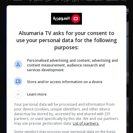
الموسم 3
Alsumaria TV asks for your consent to
use your personal data for the following
purposes:
Personalised advertising and content, advertising and
content measurement, audience research and
services development
Store and/or access information on a device
رئيس تحالف العزم المهندس مثنى السامرائي - حلقة ٨ |
الموسم 3
Learn more
Your personal data will be processed and information from
your device (cookies, unique identifiers, and other device
data) may be stored by, accessed by and shared with 231
partners, or used specifically by this site. We and our partners
may use precise geolocation data.
List of partners.
Some vendors may process your personal data on the basis