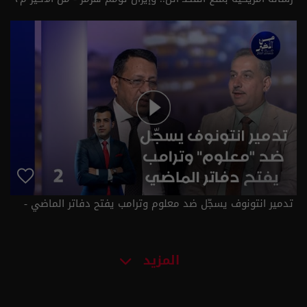
- حلقة ٣ | الموسم 3
تدمير انتونوف يسجّل ضد معلوم وترامب يفتح دفاتر الماضي -
من الأخير م٣ - حلقة ٢ | الموسم 3
المزيد