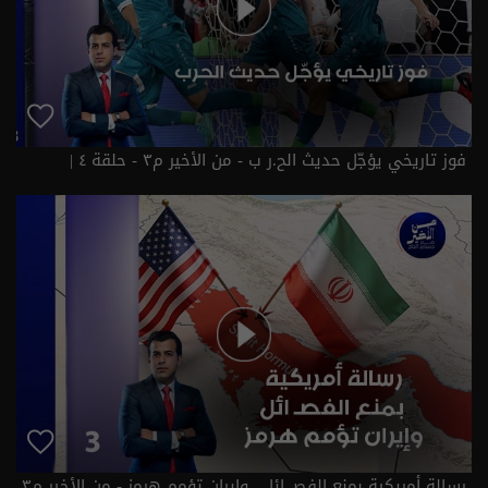
فوز تاريخي يؤجّل حديث الح.ر ب - من الأخير م٣ - حلقة ٤ |
الموسم 3
رسالة أمريكية بمنع الفصـ ائل.. وإيران تؤمم هرمز - من الأخير م٣