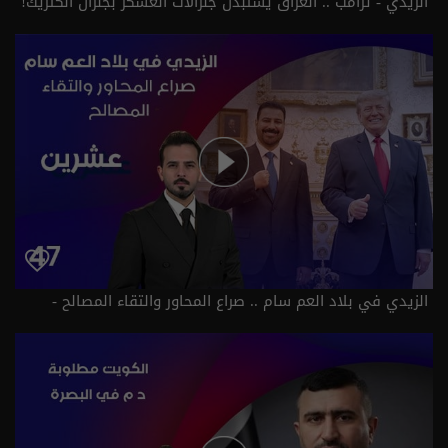
الزيدي - ترامب .. العراق يستبدل جنرالات العسكر بجنرال الكتريك!
- عشرين م٥ - الحلقة ٤٧ | الموسم 5
الزيدي في بلاد العم سام .. صراع المحاور والتقاء المصالح -
عشرين م٥ - الحلقة ٤٧ | الموسم 5