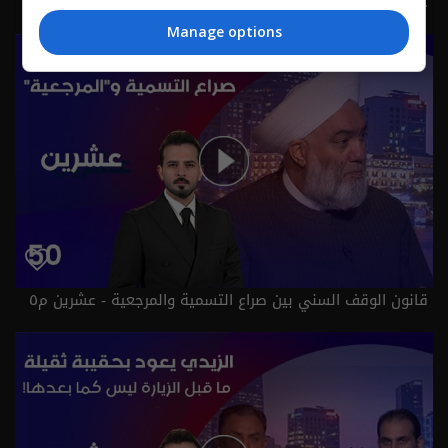
حكومة الزيدي بين صولتين.. مكافحة الفساد وحصر السـ لاح! -
عشرين م٥ - الحلقة ٥١ | الموسم 5
Manage options
قانون الوقف السني بين صراع التسمية والمرجعية - عشرين م٥
- الحلقة ٥٠ | الموسم 5