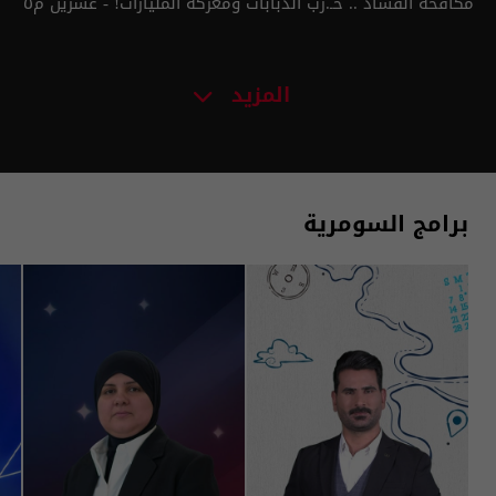
مكافحة الفساد .. حـ.رب الدبابات ومعركة المليارات! - عشرين م٥
- الحلقة ٤٥ | الموسم 5
المزيد
برامج السومرية