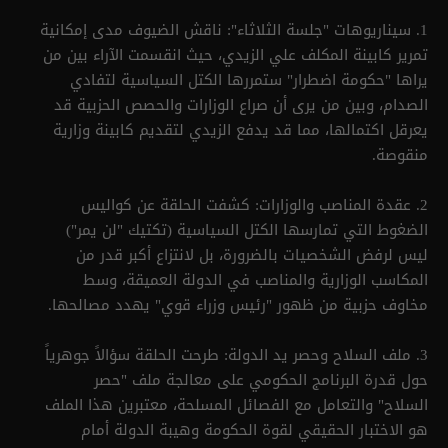
1. سيناريوهات "جلسة الثلاثاء": ناقش الضيوف مدى إمكانية
تمرير كابينة المكلف علي الزيدي، حيث انقسمت الآراء بين من
يراها "حكومة اضطرار" ستمررها الكتل السياسية لتفادي
الصدام، وبين من يرى أن صراع الوزارات والحصص الحزبية قد
يعرقل اكتمالها، مما قد يدفع الزيدي لتقديم كابينة وزارية
منقوصة.
2. عقدة المناصب والوزارات: كشفت الحلقة عن كواليس
الضغوط التي تمارسها الكتل السياسية (تكتيك "لن يمر")
ليس لرفض الشخصيات بالضرورة، بل لانتزاع أكبر قدر من
المكاسب الوزارية والمناصب في الدولة العميقة، وسط
مخاوف حزبية من ظهور "رئيس وزراء قوي" يهدد مصالحها.
3. ملف السلاح وحصر يد الدولة: طرحت الحلقة سؤالاً جوهرياً
حول قدرة البرنامج الحكومي على معالجة ملف "حصر
السلاح" والتعامل مع الفصائل المسلحة، معتبرين هذا الملف
هو الاختبار الحقيقي لقوة الحكومة وهيبة الدولة أمام