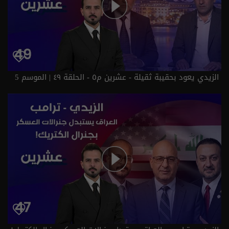
الزيدي يعود بحقيبة ثقيلة - عشرين م٥ - الحلقة ٤٩ | الموسم 5