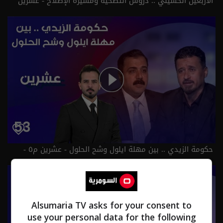
الأربعين الحسيني .. دروس التضحية ومسيرة الإصلاح - عشرين
م٥ - الحلقة ٥٤ | الموسم 5
حكومة الزيدي .. بين مهلة ايلول وشح الحلول - عشرين م٥ -
الحلقة ٥٣ | الموسم 5
Alsumaria TV asks for your consent to
use your personal data for the following