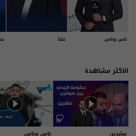
ناس وناس
علناً
عش
الأكثر مشاهدة
عشرين
ناس وناس