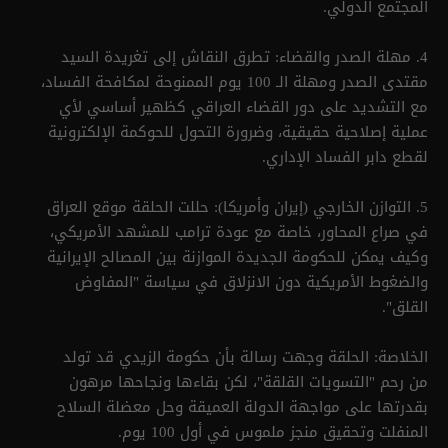
المجتمع الدولي.
4. مهلة الصدر والقضاء: تطرق النقاش إلى تغريدة السيد
مقتدى الصدر ومهلة الـ 100 يوم الممنوحة لمكافحة الفساد،
مع التشديد على دور القضاء العراقي كظهير أساسي لأي
عملية إصلاحية حقيقية، وضرورة التحول للحوكمة الإلكترونية
لقطع دابر الفساد الإداري.
5. التوازن الخارجي (إيران وأمريكا): حللت الحلقة موقع العراق
في صراع المحاور، خاصة مع عودة ترامب للمشهد الأمريكي،
وكيف يمكن للحكومة الجديدة الموازنة بين المصالح الإيرانية
والضغوط الأمريكية دون الانزلاق في سياسة "المفاوض
القلق".
الخلاصة: الحلقة وجهت رسالة بأن حكومة الزيدي قد تولد
من رحم "التسويات القلقة"، لكن بقاءها ونجاحها مرهون
بقدرتها على مواجهة الدولة العميقة وحل معضلة السلاح
المنفلت وتحقيق منجز ملموس في أول 100 يوم.