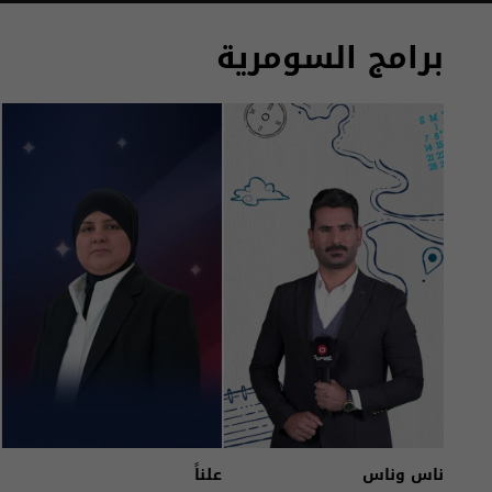
برامج السومرية
ناس وناس
علناً