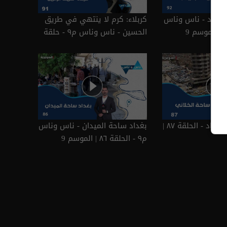
 بغداد - ناس وناس
كربلاء: كرم لا ينتهي في طريق
الحسين - ناس وناس م٩ - حلقة
٩١ | الموسم 9
ساحة الخلاني بغداد - الحلقة ٨٧ |
بغداد ساحة الميدان - ناس وناس
م٩ - الحلقة ٨٦ | الموسم 9