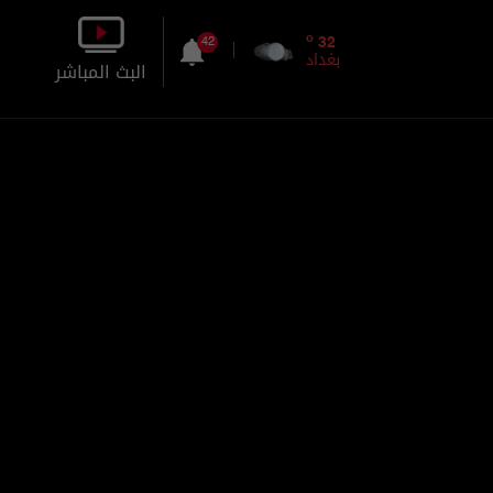
o
32
42
بغداد
البث المباشر
بالصورة
بالصوت