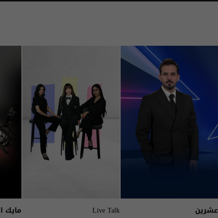
عشرين
Live Talk
مايك ا