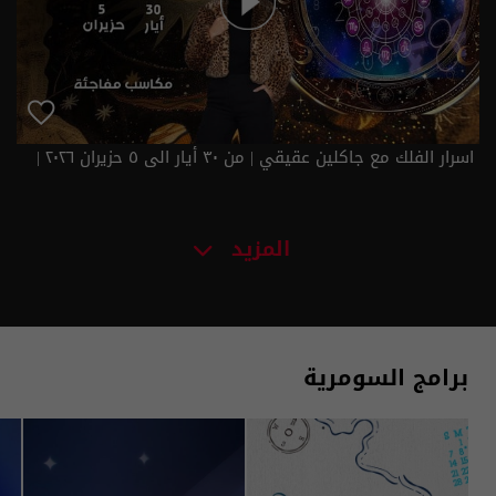
اسرار الفلك مع جاكلين عقيقي | من ٣٠ أيار الى ٥ حزيران ٢٠٢٦ |
2026
المزيد
برامج السومرية