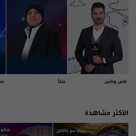
ناس وناس
علناً
عش
الأكثر مشاهدة