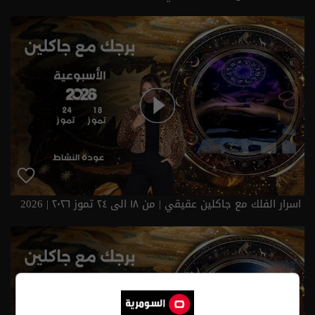
اسرار الفلك مع جاكلين عقيقي | من ١٨ الى ٢٤ تموز ٢٠٢٦ | 2026