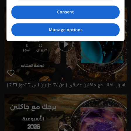
Consent
Manage options
اسرار الفلك مع جاكلين عقيقي | من ٢٧ حزيران الى ٣ تموز ٢٠٢٦ |
2026