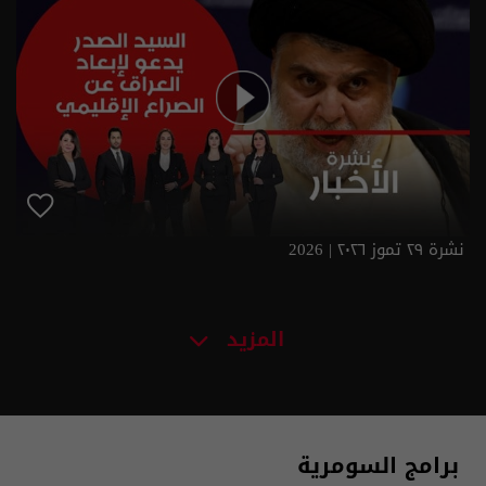
نشرة ٢٩ تموز ٢٠٢٦ | 2026
المزيد
برامج السومرية