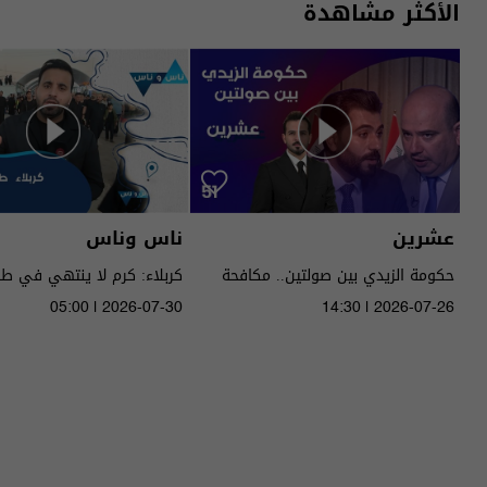
الأكثر مشاهدة
عشرين
ناس وناس
حكومة الزيدي بين صولتين.. مكافحة
كربلاء: كرم لا ينتهي في ط
الفساد وحصر السـ لاح! - عشرين م٥ -
05:00 | 2026-07-30
14:30 | 2026-07-26
الحلقة ٥١ | الموسم 5
الموسم 9