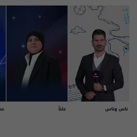
ناس وناس
علناً
عش