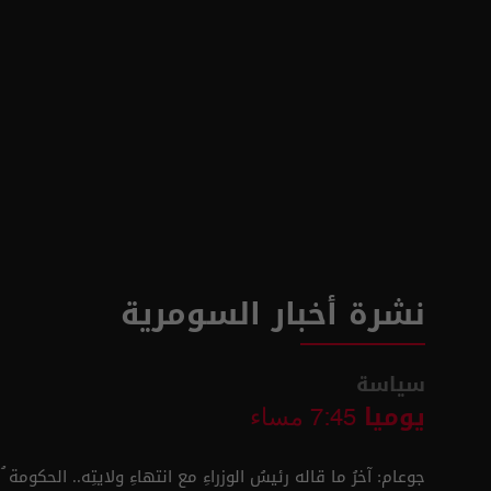
نشرة أخبار السومرية
سياسة
يوميا
7:45 مساء
جوعام: آخرُ ما قاله رئيسُ الوزراءِ مع انتهاءِ ولايتِه.. الحكومة 