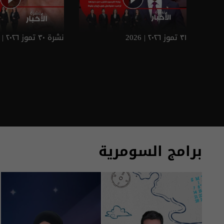
٣١ تموز ٢٠٢٦ | 2026
نشرة ٣٠ تموز ٢٠٢٦ | 2026
برامج السومرية