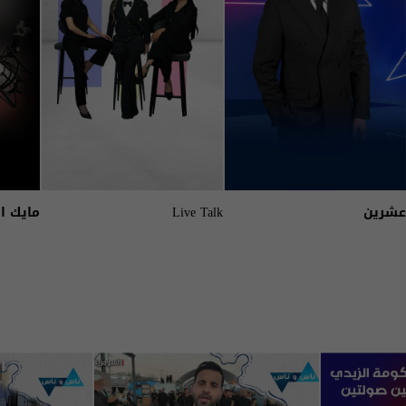
عشرين
Live Talk
مايك ا