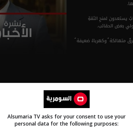
ها.
بُ يستعدون لمنحِ الثقةِ
 تولي بعضِ الحقائب.
قٌ متهالكة ٌ وكهرباءُ ضعيفة ٌ
لمستجدات العراقية والدولية
Alsumaria TV asks for your consent to use your
personal data for the following purposes: