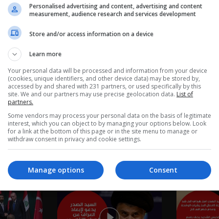
Personalised advertising and content, advertising and content
measurement, audience research and services development
Store and/or access information on a device
Learn more
Your personal data will be processed and information from your device
(cookies, unique identifiers, and other device data) may be stored by,
accessed by and shared with 231 partners, or used specifically by this
site. We and our partners may use precise geolocation data.
List of
partners.
Some vendors may process your personal data on the basis of legitimate
interest, which you can object to by managing your options below. Look
for a link at the bottom of this page or in the site menu to manage or
withdraw consent in privacy and cookie settings.
نشرة ٣ آب ٢٠٢٦ | 2026
نشرة ٢ آب ٢٠٢٦ | 2026
Manage options
Consent