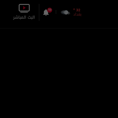
o
32
59
بغداد
البث المباشر
بالصورة
بالصوت