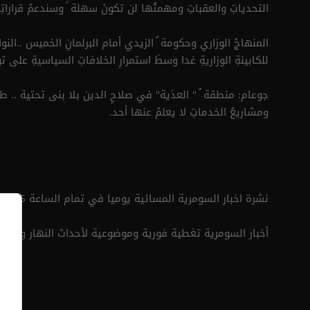
التحدياتِ والعقباتِ ومهمتُها لن تكونَ سهلة ً وسندعمُ قراراتِ
المنهاجُ الوزاري وحكومة ُ الزيدي أمام البرلمانِ الخميس ..النوا
للكابينةِ الوزاريةِ غدا وسطَ استمرارِ الخلافاتِ السياسيةِ على
جوعام: منطقة ُ " العذية" في صلاحِ الدين بلا بنى تحتية .. طر
ومشاريعُ الخدماتِ لا يعلمُ عنها أحد.
نشرة اخبار السومرية المسائية يوميا في تمام الساعة 19:45
أخبار السومرية تغطية فورية وموضوعية لأحداث النهار وأبرز ا