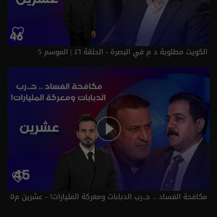
الكويت مطلوبة د م في البصرة - الحلقة ٤٦ | الموسم 5
مكافحة الفساد .. حـ.رب الدبابات ومعركة المليارات! - عشرين م٥
- الحلقة ٤٥ | الموسم 5