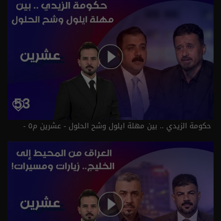
حكومة الزيدي .. بين مهلة ايلول وشح الحلول - عشرين م٥ -
الحلقة ٥٣ | الموسم 5