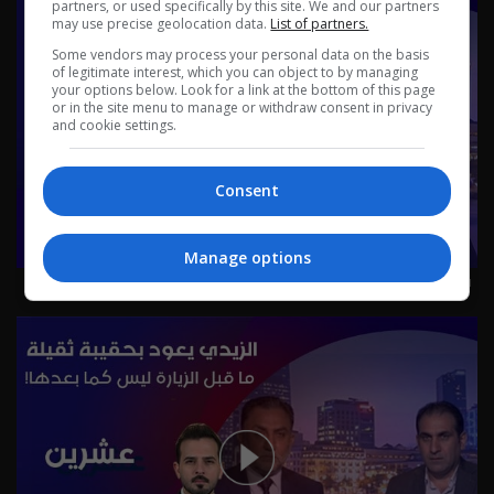
partners, or used specifically by this site. We and our partners
may use precise geolocation data.
List of partners.
Some vendors may process your personal data on the basis
of legitimate interest, which you can object to by managing
your options below. Look for a link at the bottom of this page
or in the site menu to manage or withdraw consent in privacy
and cookie settings.
Consent
Manage options
قانون الوقف السني بين صراع التسمية والمرجعية - عشرين م٥
- الحلقة ٥٠ | الموسم 5