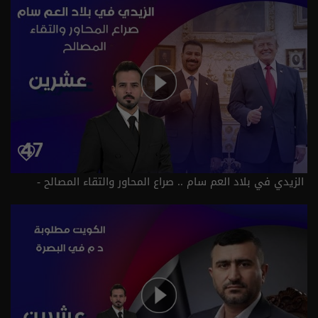
الزيدي في بلاد العم سام .. صراع المحاور والتقاء المصالح -
عشرين م٥ - الحلقة ٤٧ | الموسم 5