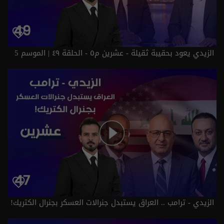
الزيدي يعود بحقيبة ثقيلة - عشرين م٥ - الحلقة ٤٩ | الموسم 5
الزيدي - ترامب .. العراق يستبدل جنرالات العسكر بجنرال الكتريك!
- عشرين م٥ - الحلقة ٤٧ | الموسم 5