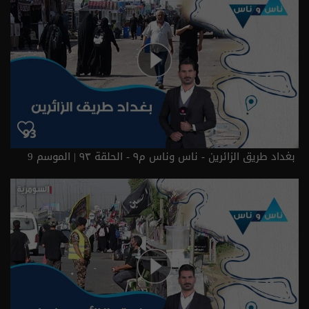
بغداد طريق الزائرين - ناس وناس م٩ - الحلقة ٩٣ | الموسم 9