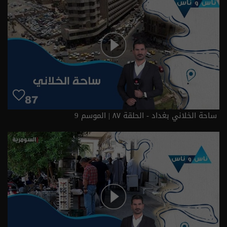
ساحة الخلاني بغداد - الحلقة ٨٧ | الموسم 9