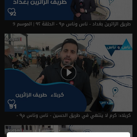
طريق الزائرين بغداد - ناس وناس م٩ - الحلقة ٩٢ | الموسم 9
كربلاء: كرم لا ينتهي في طريق الحسين - ناس وناس م٩ -
حلقة ٩١ | الموسم 9