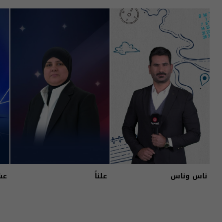
ناس وناس
علناً
عش