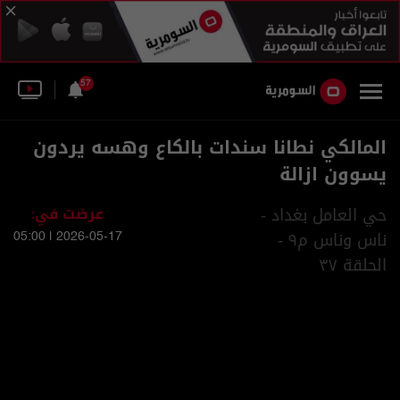
57
المالكي نطانا سندات بالكاع وهسه يردون
يسوون ازالة
حي العامل بغداد -
عرضت في:
ناس وناس م٩ -
2026-05-17 | 05:00
الحلقة ٣٧