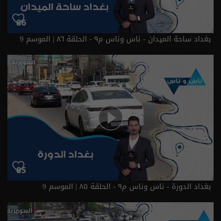
بغداد ساحة الميدان - ناس وناس م٩ - الحلقة ٨٦ | الموسم 9
بغداد الدورة - ناس وناس م٩ - الحلقة ٨٥ | الموسم 9