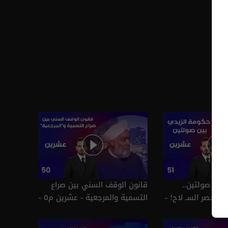
بين صولتين..
قانون الوقف السني بين صراع
 وحصر السـ لاح! -
التسمية والمرجعية - عشرين م٥ -
عشرين م٥ - الحلقة ٥١ | الموسم
الحلقة ٥٠ | الموسم 5