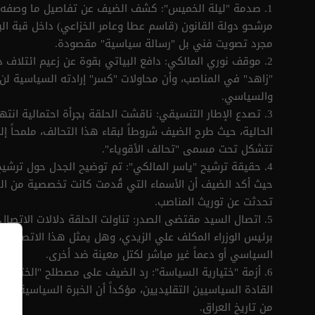
1. صدمة "ليلة الخميس": كشف الضيف عن تفاصيل ما وصفه بـ
مرشحو دولة القانون (قاسم عطا وعامر الخزاعي) داخل قبة البرل
مجرد تصويت فني بل "رسالة سياسية" مقصودة.
2. موقف نوري المالكي: دافع البياتي بقوة عن زعيم ائتلاف دو
"زاهد" في المناصب، وأن محاولات "كسر" إرادته السياسية لن
والسياسي.
3. تصدع الإطار التنسيقي: ناقشت الحلقة بجرأة احتمالية انته
الحالية، حيث طرح الضيف شروطاً لبقاء هذا التحالف، ملمحاً 
تتشكل تحت مسمى "تحالف الأقوياء".
4. حقيقة ترشيح "ياسر المالكي": تم توضيح الجدل حول ترشيح 
حيث أكد الضيف أن الأسماء التي قُدمت كانت تخصصية من الضبا
تحدثت عن توريث المناصب.
5. اتصال السيد مقتضى الصدر: تناولت الحلقة دلالات الاتصا
برئيس الوزراء المكلف علي الزيدي، وهل يمثل هذا الاتصال ضو
السياسي أو دعماً غير مباشر لكتل معينة ضد أخرى.
6. أزمة "ختيارية السياسة": رد الضيف على مصطلح "الختيار
القادة السياسيين التقليديين، مؤكداً أن الخبرة السياسية ضر
من تاريخ العراق.