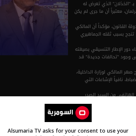
 "الخذلان" الذي تعرض له
مان، معتبراً أن ما جرى لم يكن
لة القانون، مؤكداً أن المالكي
 تنجح بسبب ثقله الجماهيري
اء دور الإطار التنسيقي بصيغته
إلى وجود "تحالفات جديدة" قد
صهر المالكي لوزارة الداخلية،
ط، نافياً الإشاعات التي
ل الهاتفي من السيد الصدر
ءاً أخضر للعودة للعمل
ية" الذي يطلقه البعض على
ورية في هذه المرحلة الحرجة
Alsumaria TV asks for your consent to use your