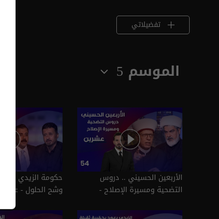
تفضيلاتي
الموسم 5
الأربعين الحسيني .. دروس
حكومة الزيدي .. بين
التضحية ومسيرة الإصلاح -
عشرين م٥ - الحلقة ٥٤ | الموسم
٥٣ | الموسم 5
5