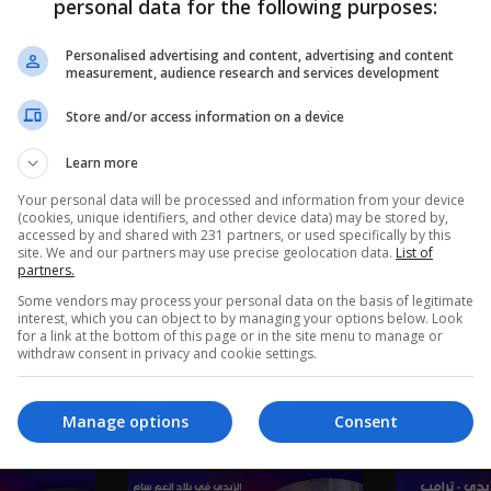
personal data for the following purposes:
Personalised advertising and content, advertising and content
measurement, audience research and services development
Store and/or access information on a device
Learn more
Your personal data will be processed and information from your device
(cookies, unique identifiers, and other device data) may be stored by,
accessed by and shared with 231 partners, or used specifically by this
site. We and our partners may use precise geolocation data.
List of
partners.
Some vendors may process your personal data on the basis of legitimate
interest, which you can object to by managing your options below. Look
for a link at the bottom of this page or in the site menu to manage or
withdraw consent in privacy and cookie settings.
 مهلة ايلول
العراق من المحيط إلى الخليج..
حكومة الزيدي 
وشح الحلول - عشرين م٥ - الحلقة
زيارات ومسـ.يرات! - عشرين م٥ -
مكافحة الفساد
Manage options
Consent
الحلقة ٥٢ | الموسم 5
5