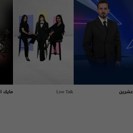
عشرين
Live Talk
مايك ا