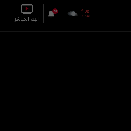
o
32
58
بغداد
البث المباشر
بالصورة
بالصوت