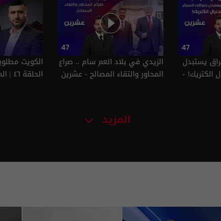
عراق يستبدل
الزيدي في بلاد العم سام .. صراع
الكويت مطلوب
ل الكتريك! -
المحاور والتقاء المصالح - عشرين
الحلقة ٤٦ | الموسم 5
عشرين م٥ - الحلقة ٤٧ | الموسم
م٥ - الحلقة ٤٧ | الموسم 5
المزيد