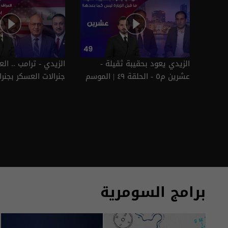
الزيدي يعود بحقيبة ثقيلة -
الزيدي - ترامب .. ال
عشرين م٥ - الحلقة ٤٩ | الموسم
جنرالات العسكر بجنرا
5
5
برامج السومرية