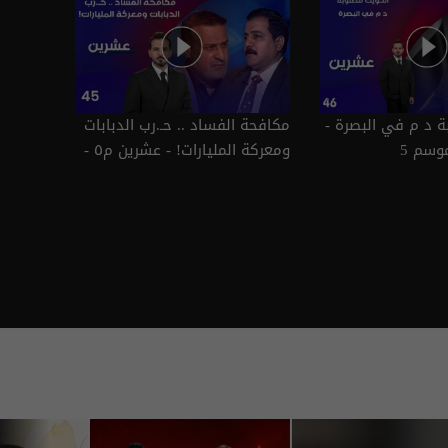
ة د م في البصرة -
مكافحة الفساد .. حـ.رب الدبابات
ومعركة المليارات! - عشرين م٥ -
الحلقة ٤٥ | الموسم 5