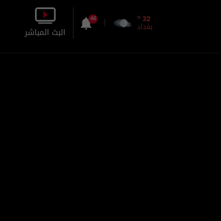
o
32
46
بغداد
البث المباشر
بالصورة
بالصوت