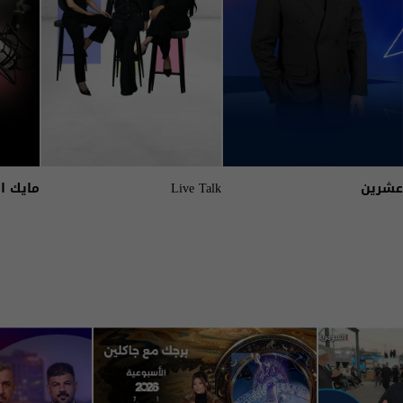
عشرين
Live Talk
مايك ا