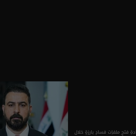
دةِ فتحِ ملفاِت فسادٍ بارزةٍ خلال