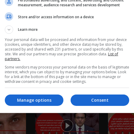
Personalised advertising and content, advertising and content
measurement, audience research and services development
Store and/or access information on a device
Learn more
Your personal data will be processed and information from your device
(cookies, unique identifiers, and other device data) may be stored by,
accessed by and shared with 231 partners, or used specifically by this
site. We and our partners may use precise geolocation data.
List of
partners.
Some vendors may process your personal data on the basis of legitimate
interest, which you can object to by managing your options below. Look
for a link at the bottom of this page or in the site menu to manage or
withdraw consent in privacy and cookie settings.
نشرة ٥ آب ٢٠٢٦ | 2026
نشرة ٤ آب ٢٠٢٦ | 2026
Manage options
Consent