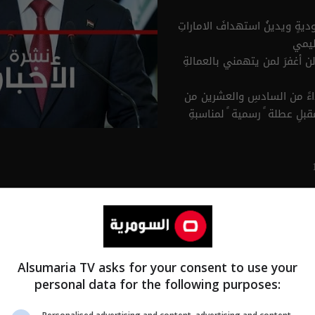
يةٍ ويدينُ استهدافَ الاماراتِ
قليمي
ن أغفرَ لمن يتهمني بالعمالةِ
تداءً من السادسِ والعشرين من
مقبلِ عطلة ً رسمية ً لمناسبةِ
ضوعي بعيد عن المهاترات
بر قوامها أنباء موثوقة
Alsumaria TV asks for your consent to use your
personal data for the following purposes: