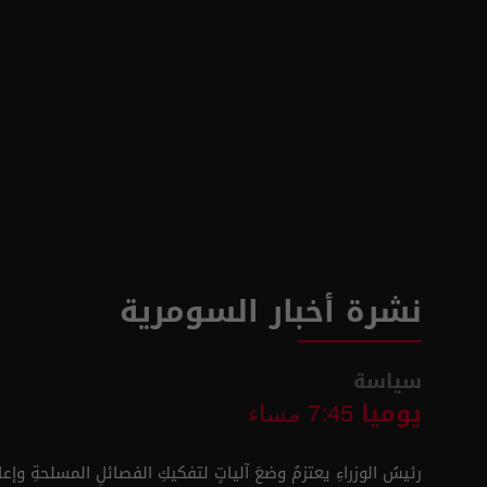
نشرة أخبار السومرية
سياسة
يوميا
7:45 مساء
رئيسُ الوزراءِ يعتزمُ وضعَ آلياتٍ لتفكيكِ الفصائلِ المسلحةِ وإعا