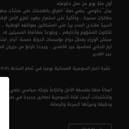
أولِ مئةِ يومٍ من عملِ حكومتِه.
بيان ٌ حكومي ٌ ينفي صلة َ العراقِ بالهجماتِ على منشآتٍ سعود
بطائراتٍ مسيرة .. وتأكيدٌ على استمرارِ جهودِ تعزيزِ الأمنِ الإ
السيدُ مقتدى الصدر يردُ على المشككين بمواقفِه الوطنية .. ل
للثالوثِ المشؤومِ وأذنابِهم .. ويتوعدُ بمقاضاةِ المسيئين له
مجلسُ الوزراءِ يعطلُ دوامَ مؤسساتِ الدولةِ خمسة َ أيام ٍ اب
ايارِ الحالي لمناسبةِ عيدِ الأضحى .. ويحددُ الرابعَ من حزيران ال
عيدِ الغدير
نشرة اخبار السومرية المسائية يوميا في تمام الساعة 19:45
ايماناً منها بفلسفة الأمل والتزاماً بتوجّه سياسي علمي مو
والتشنجات، أرست قناة السومرية لمعايير جديدة في صناعة الخ
ودقيقة وميزتها السرعة والرصانة.