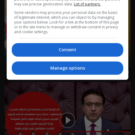
may use precise geolocation data.
List of partners.
Some vendors may process your personal data on the basis
of legitimate interest, which you can object to by managing
your options below. Look for a link at the bottom of this page
or in the site menu to manage or withdraw consent in privacy
and cookie settings.
Consent
Manage options
١ آب ٢٠٢٦ | 2026