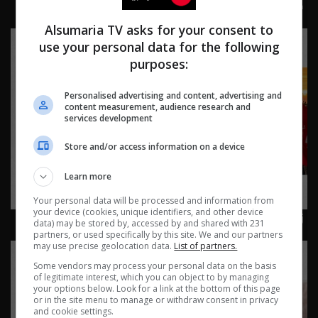
كيف يساهم صناع المحتوى في نجاح المشاريع الصغيرة؟
الحلقة ٨٤ | الموسم 2
Alsumaria TV asks for your consent to
use your personal data for the following
purposes:
Personalised advertising and content, advertising and
content measurement, audience research and
services development
Store and/or access information on a device
Learn more
Your personal data will be processed and information from
your device (cookies, unique identifiers, and other device
زيارة الأربعين: عبادة وإنسانية - Live Talk م٢ - الحلقة ٨٣ |
data) may be stored by, accessed by and shared with 231
الموسم 2
partners, or used specifically by this site. We and our partners
may use precise geolocation data.
List of partners.
Some vendors may process your personal data on the basis
of legitimate interest, which you can object to by managing
your options below. Look for a link at the bottom of this page
or in the site menu to manage or withdraw consent in privacy
and cookie settings.