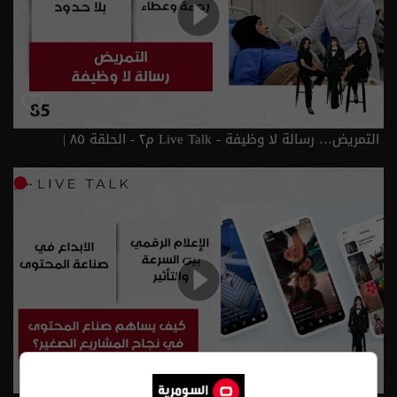
التمريض… رسالة لا وظيفة - Live Talk م٢ - الحلقة ٨٥ |
الموسم 2