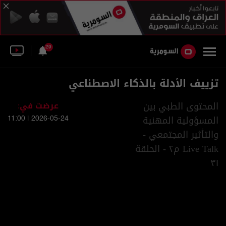
29
تزييف الأدلة بالذكاء الاصطناعي
المحتوى الطبي بين
عرضت في:
المسؤولية المهنية
2026-05-24 | 11:00
والتأثير المجتمعي -
Live Talk م٢ - الحلقة
٣١