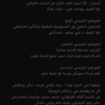
الجيتار .. الة غربية لاقت اقبال من الشباب العراقي
مع الضيف يوسف علي - عازف غيتار
الموضوع الرئيسي الرابع
المحتوى الطبي بين المسؤولية المهنية والتأثير المجتمعي
مع الضيف د.علي سليم - صيدلاني
الموضوع الرئيسي الخامس
الترحيب بمذيعة الاخبار مباشراً
(منذكر اسم موجز اخبار حسب تبليغ استاذ وليد)
الموضوع الرئيسي السادس
‏أهم أحداث سوشل ميديا مع طيبة عامر‏
تابعونا في "لايف توك" ، حيث نلتقي لنرصد، نحلل، ونناقش
كل ما يهمكم في حياتكم اليومية!
من تقديم أنغام القرغولي، بلسم حسين، وشيماء قاسم إلى
جانب ونور الجميلي، طيبة عامر وعلي خشان.