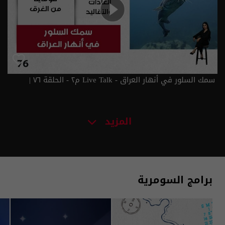
سمك السلور في أنهار العراق - Live Talk م٢ - الحلقة ٧٦ |
الموسم 2
المزيد
برامج السومرية