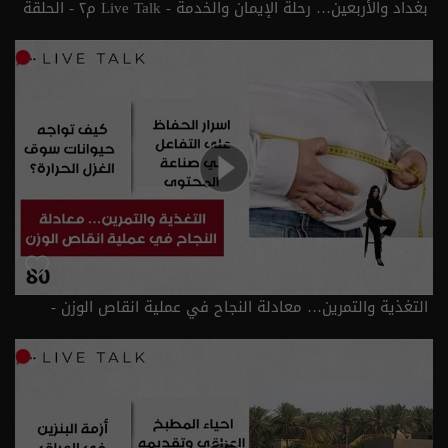
بغداد والأربعين… رحلة الإيمان والخدمة - Live Talk م٢ - الحلقة
٨١ | الموسم 2
التغذية والتمرين… معادلة النجاح في عملية انقاص الوزن -
الحلقة ٨٠ | الموسم 2