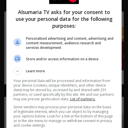
كيف يساهم صناع المحتوى في نجاح المشاريع الصغيرة؟
الحلقة ٨٤ | الموسم 2
Alsumaria TV asks for your consent to
use your personal data for the following
purposes:
Personalised advertising and content, advertising and
content measurement, audience research and
services development
Store and/or access information on a device
Learn more
Your personal data will be processed and information from
your device (cookies, unique identifiers, and other device
زيارة الأربعين: عبادة وإنسانية - Live Talk م٢ - الحلقة ٨٣ |
data) may be stored by, accessed by and shared with 231
الموسم 2
partners, or used specifically by this site. We and our partners
may use precise geolocation data.
List of partners.
Some vendors may process your personal data on the basis
of legitimate interest, which you can object to by managing
your options below. Look for a link at the bottom of this page
or in the site menu to manage or withdraw consent in privacy
and cookie settings.