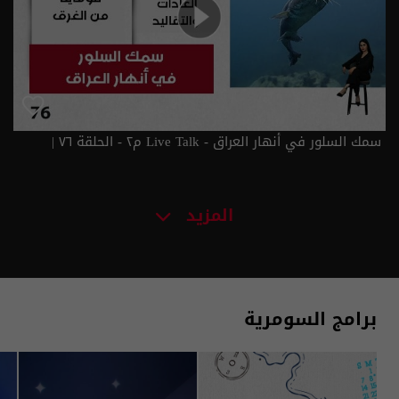
سمك السلور في أنهار العراق - Live Talk م٢ - الحلقة ٧٦ |
الموسم 2
المزيد
برامج السومرية