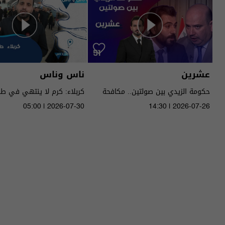
ناس وناس
عشرين
لاء: كرم لا ينتهي في طريق
حكومة الزيدي بين صولتين.. مكافحة
الفساد وحصر السـ لاح! - عشرين م٥ -
05:00 | 2026-07-30
14:30 | 2026-07-26
الموسم 9
الحلقة ٥١ | الموسم 5