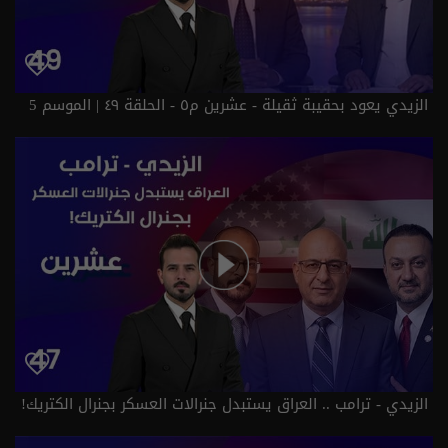
الزيدي يعود بحقيبة ثقيلة - عشرين م٥ - الحلقة ٤٩ | الموسم 5
الزيدي - ترامب .. العراق يستبدل جنرالات العسكر بجنرال الكتريك!
- عشرين م٥ - الحلقة ٤٧ | الموسم 5