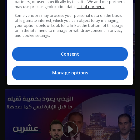
partners, or used specifically by this site. We and our partners
may use precise geolocation data.
List of partners.
Some vendors may process your personal data on the basis
of legitimate interest, which you can object to by managing
your options below. Look for a link at the bottom of this page
or in the site menu to manage or withdraw consent in privacy
and cookie settings.
Consent
Manage options
قانون الوقف السني بين صراع التسمية والمرجعية - عشرين م٥
- الحلقة ٥٠ | الموسم 5