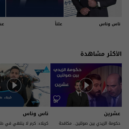
ناس وناس
علناً
عش
الأكثر مشاهدة
عشرين
ناس وناس
حكومة الزيدي بين صولتين.. مكافحة
كربلاء: كرم لا ينتهي في ط