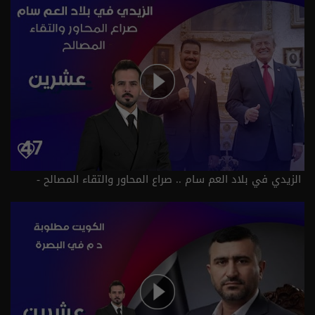
الزيدي في بلاد العم سام .. صراع المحاور والتقاء المصالح -
عشرين م٥ - الحلقة ٤٧ | الموسم 5