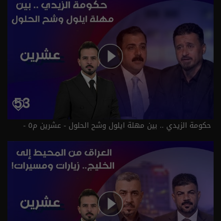
حكومة الزيدي .. بين مهلة ايلول وشح الحلول - عشرين م٥ -
الحلقة ٥٣ | الموسم 5