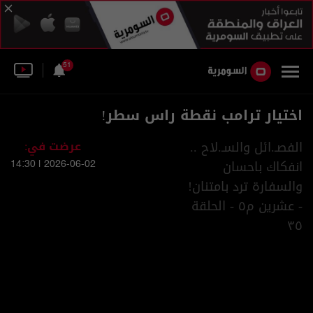
51
اختيار ترامب نقطة راس سطر!
الفصـ.ائل والسـ.لاح ..
عرضت في:
انفكاك باحسان
2026-06-02 | 14:30
والسفارة ترد بامتنان!
- عشرين م٥ - الحلقة
٣٥