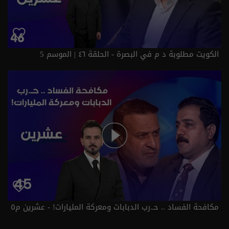
الكويت مطلوبة د م في البصرة - الحلقة ٤٦ | الموسم 5
مكافحة الفساد .. حـ.رب الدبابات ومعركة المليارات! - عشرين م٥
- الحلقة ٤٥ | الموسم 5