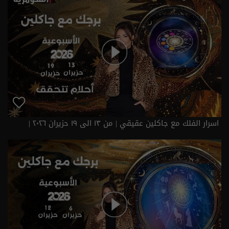
اسرار الفلك مع جاكلين عقيقي | من ١٣ الى ١٩ حزيران ٢٠٢٦ |
2026