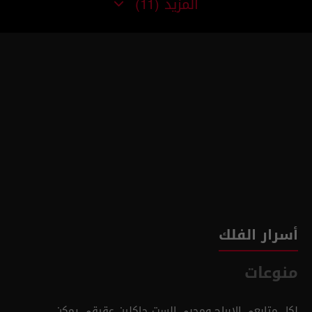
المزيد
(11)
أسرار الفلك
منوعات
لكل متابعي الابراج ومحبي الست جاكلين عقيقي يمكن