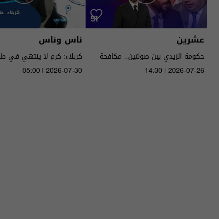
عشرين
ناس وناس
حكومة الزيدي بين صولتين.. مكافحة
كربلاء: كرم لا ينتهي في ط
الفساد وحصر السـ لاح! - عشرين م٥ -
05:00 | 2026-07-30
14:30 | 2026-07-26
الحلقة ٥١ | الموسم 5
الموسم 9