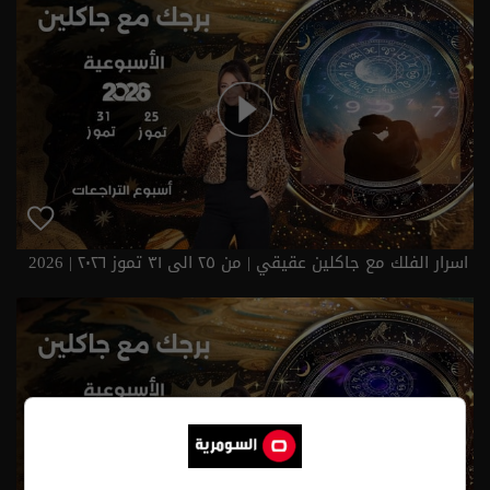
اسرار الفلك مع جاكلين عقيقي | من ٢٥ الى ٣١ تموز ٢٠٢٦ | 2026