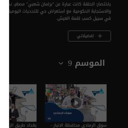
باختصار: الحلقة كانت عبارة عن "برلمان شعبي" مصغر، نجحت
والاستجابة الحكومية مع استعراض حي للتحديات اليومية الت
في سبيل كسب لقمة العيش.
تفضيلاتي
الموسم 9
سوق الرمادي محافظة الانبار -
بغداد طريق الزائرين