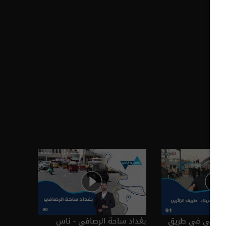
ا ينتهي في طريق
بغداد ساحة الرصافي - ناس