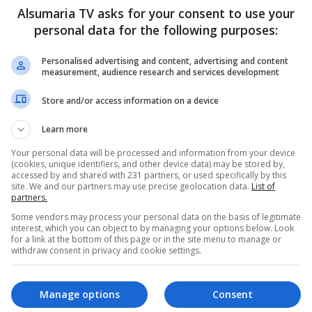
 في مزج قصص النجاح
Alsumaria TV asks for your consent to use your
ي يواجهها المواطن العراقي
personal data for the following purposes:
Personalised advertising and content, advertising and content
measurement, audience research and services development
Store and/or access information on a device
Learn more
Your personal data will be processed and information from your device
(cookies, unique identifiers, and other device data) may be stored by,
accessed by and shared with 231 partners, or used specifically by this
site. We and our partners may use precise geolocation data.
List of
partners.
Some vendors may process your personal data on the basis of legitimate
interest, which you can object to by managing your options below. Look
for a link at the bottom of this page or in the site menu to manage or
withdraw consent in privacy and cookie settings.
Manage options
Consent
 - ناس وناس
طريق الزائرين بغداد - ناس وناس
كربلاء: كرم ل