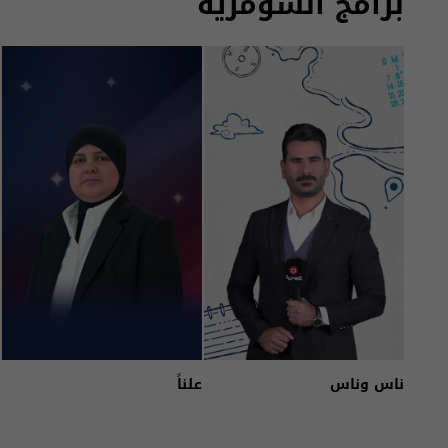
برامج السومرية
ناس وناس
علناً