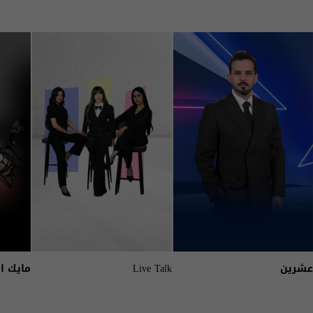
عشرين
Live Talk
مايك ا