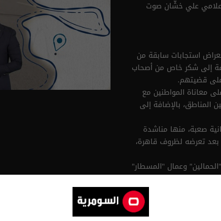
إعلامي علي خشّان صوت
تعراض استجابات سابقة من
ضافة إلى شكر خاص من أصحاب
على قضيتهم.
على معاناة المواطنين مع
بين المناطق، بالإضافة إلى
انية صعبة، منها مناشدة
 بعد تعرضه لظروف قاهرة،
"الحمالين" وعمال "المسطار"
 في بغداد، حيث تحدثوا بصراحة
 من الغرامات المرورية، كما
رغم التحديات.