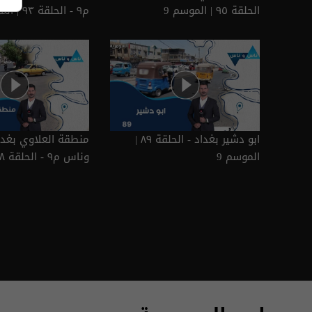
الحلقة ٩٥ | الموسم 9
م٩ - الحلقة ٩٣ | الموسم 9
ابو دشير بغداد - الحلقة ٨٩ |
منطقة العلاوي بغدا
الموسم 9
وناس م٩ - الحلقة ٨٨ | الموسم 9