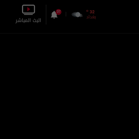
o
32
37
بغداد
البث المباشر
بالصورة
بالصوت