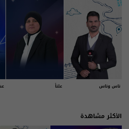
ناس وناس
علناً
عش
الأكثر مشاهدة