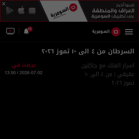
45
السرطان من ٤ الى ١٠ تموز ٢٠٢٦
اسرار الفلك مع جاكلين
عرضت في:
عقيقي | من ٤ الى ١٠
2026-07-02 | 13:00
تموز ٢٠٢٦