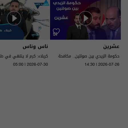
عشرين
ناس وناس
حكومة الزيدي بين صولتين.. مكافحة
كربلاء: كرم لا ينتهي في ط
الفساد وحصر السـ لاح! - عشرين م٥ -
05:00 | 2026-07-30
14:30 | 2026-07-26
الحلقة ٥١ | الموسم 5
الموسم 9