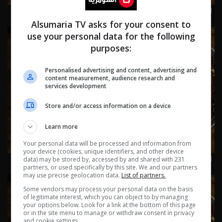
اسرار الفلك مع جاكلين عقيقي | من ١ الى ٧ آب ٢٠٢٦ | 2026
Alsumaria TV asks for your consent to
use your personal data for the following
purposes:
Personalised advertising and content, advertising and
content measurement, audience research and
services development
Store and/or access information on a device
Learn more
Your personal data will be processed and information from
your device (cookies, unique identifiers, and other device
اسرار الفلك مع جاكلين عقيقي | من ٢٥ الى ٣١ تموز ٢٠٢٦ | 2026
data) may be stored by, accessed by and shared with 231
partners, or used specifically by this site. We and our partners
may use precise geolocation data.
List of partners.
Some vendors may process your personal data on the basis
of legitimate interest, which you can object to by managing
your options below. Look for a link at the bottom of this page
or in the site menu to manage or withdraw consent in privacy
and cookie settings.