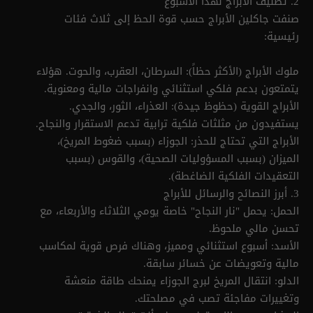
2. تصنيف الأبراج لهذا الأسبوع
صنفت جاكلين الأبراج حسب قوة الحظ إلى ثلاث فئات
رئيسية:
ملوك الأبراج (الأكثر حظاً): السرطان، العقرب، والحوت. هؤلاء
يتمتعون بدعم فلكي استثنائي وانفراجات مالية ومعنوية.
الأبراج القوية (حظوظ جيدة): العذراء، الثور، والجدي.
يستفيدون من مثلثات فلكية ترابية تدعم الاستقرار والنجاح.
الأبراج التي تحتاج للحذر: الجوزاء (بسبب ضغوط المريخ)،
الميزان (بسبب المسؤوليات الصحية)، والقوس (بسبب
التعقيدات الفلكية الضاغطة).
3. أبرز النصائح والرسائل للأبراج
الحمل: يحمل "نار النجاح" خاصة يومي الثلاثاء والأربعاء، مع
تحسن مالي ملحوظ.
الأسد: أسبوع استثنائي ومميز، وهناك فرص قوية لمكاسب
مالية وتعويضات عن خسائر سابقة.
الدلو: انتقال المريخ لبرج الجوزاء يمنحك طاقة منعشة
وتغييرات مفاجئة تصب في مصلحتك.