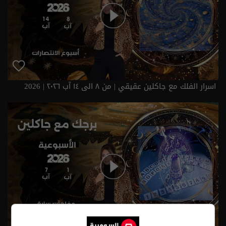
اسرار الفلك مع جاكلين عقيقي | من ٨ الى ١٤ آب ٢٠٢٦ | 2026