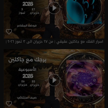
اسرار الفلك مع جاكلين عقيقي | من ٢٧ حزيران الى ٣ تموز ٢٠٢٦ |
2026