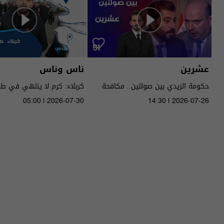
عشرين
ناس وناس
حكومة الزيدي بين صولتين.. مكافحة
كربلاء: كرم لا ينتهي في ط
الفساد وحصر السـ لاح! - عشرين م٥ -
05:00 | 2026-07-30
14:30 | 2026-07-26
الحلقة ٥١ | الموسم 5
الموسم 9