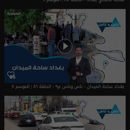
بغداد ساحة الميدان - ناس وناس م٩ - الحلقة ٨٦ | الموسم 9