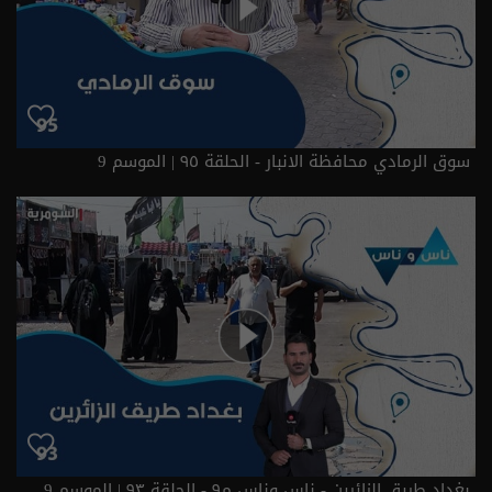
سوق الرمادي محافظة الانبار - الحلقة ٩٥ | الموسم 9
بغداد طريق الزائرين - ناس وناس م٩ - الحلقة ٩٣ | الموسم 9