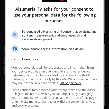
Alsumaria TV asks for your consent to
use your personal data for the following
purposes:
Personalised advertising and content, advertising and
كربلاء: كرم لا ينتهي في طريق الحسين - ناس وناس م٩ -
content measurement, audience research and
services development
حلقة ٩١ | الموسم 9
Store and/or access information on a device
Learn more
Your personal data will be processed and information from
your device (cookies, unique identifiers, and other device
data) may be stored by, accessed by and shared with 231
partners, or used specifically by this site. We and our partners
may use precise geolocation data.
List of partners.
Some vendors may process your personal data on the basis
of legitimate interest, which you can object to by managing
your options below. Look for a link at the bottom of this page
or in the site menu to manage or withdraw consent in privacy
and cookie settings.
بغداد ساحة الرصافي - ناس وناس م٩ - الحلقة ٩٠ | الموسم 9