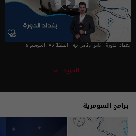
بغداد الدورة - ناس وناس م٩ - الحلقة ٨٥ | الموسم 9
المزيد
برامج السومرية