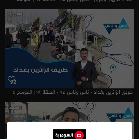
طريق الزائرين بغداد - ناس وناس م٩ - الحلقة ٩٢ | الموسم 9