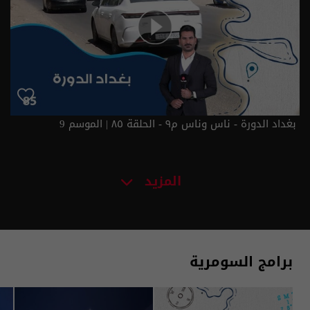
بغداد الدورة - ناس وناس م٩ - الحلقة ٨٥ | الموسم 9
المزيد
برامج السومرية