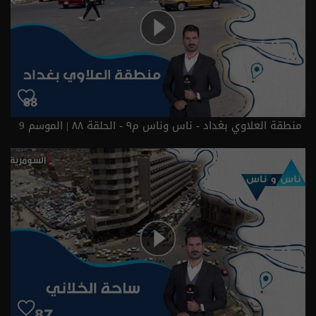
منطقة العلاوي بغداد - ناس وناس م٩ - الحلقة ٨٨ | الموسم 9