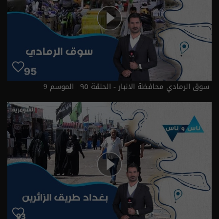
سوق الرمادي محافظة الانبار - الحلقة ٩٥ | الموسم 9