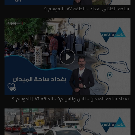
ساحة الخلاني بغداد - الحلقة ٨٧ | الموسم 9
بغداد ساحة الميدان - ناس وناس م٩ - الحلقة ٨٦ | الموسم 9