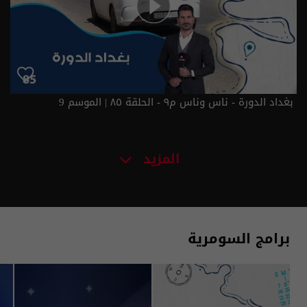
بغداد الدورة - ناس وناس م٩ - الحلقة ٨٥ | الموسم 9
المزيد
برامج السومرية