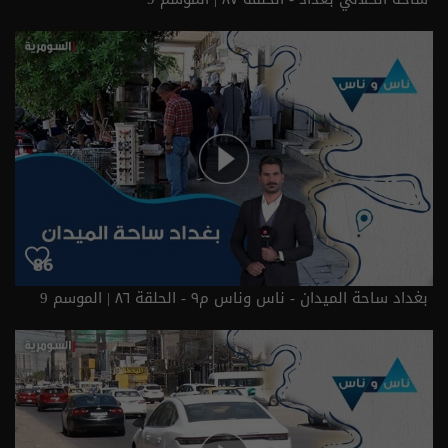
بغداد ساحة الميدان - ناس وناس م٩ - الحلقة ٨٦ | الموسم 9