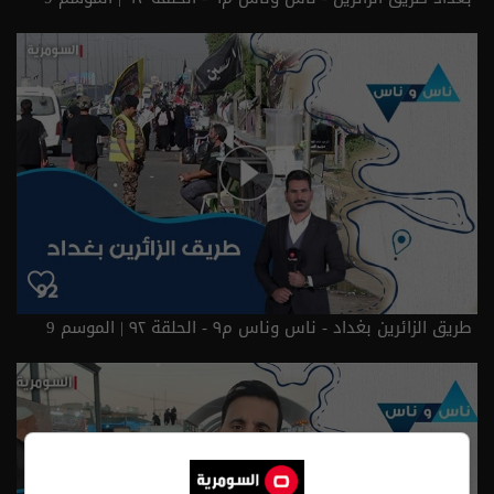
طريق الزائرين بغداد - ناس وناس م٩ - الحلقة ٩٢ | الموسم 9