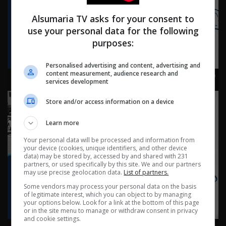
Alsumaria TV asks for your consent to
use your personal data for the following
purposes:
Personalised advertising and content, advertising and
كربلاء: كرم لا ينتهي في طريق الحسين - ناس وناس م٩ -
content measurement, audience research and
services development
حلقة ٩١ | الموسم 9
Store and/or access information on a device
Learn more
Your personal data will be processed and information from
your device (cookies, unique identifiers, and other device
data) may be stored by, accessed by and shared with 231
partners, or used specifically by this site. We and our partners
may use precise geolocation data.
List of partners.
Some vendors may process your personal data on the basis
of legitimate interest, which you can object to by managing
your options below. Look for a link at the bottom of this page
or in the site menu to manage or withdraw consent in privacy
and cookie settings.
بغداد ساحة الرصافي - ناس وناس م٩ - الحلقة ٩٠ | الموسم 9