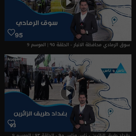
سوق الرمادي محافظة الانبار - الحلقة ٩٥ | الموسم 9
بغداد طريق الزائرين - ناس وناس م٩ - الحلقة ٩٣ | الموسم 9