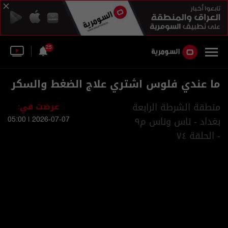
25
ما عندي فلوس اشتري علاج الضغط والسكر
منطقة الشرطة الرابعة
عرضت في:
بغداد - ناس وناس م٩
2026-07-07 | 05:00
- الحلقة ٧٤