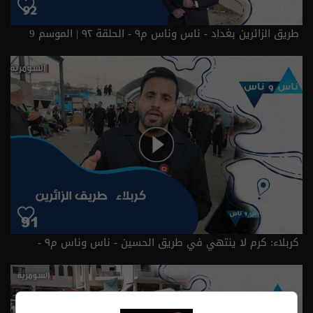
طريق الزائرين بغداد - ناس وناس م٩ - الحلقة ٩٢ | الموسم 9
كربلاء: كرم لا ينتهي في طريق الحسين - ناس وناس م٩ -
حلقة ٩١ | الموسم 9