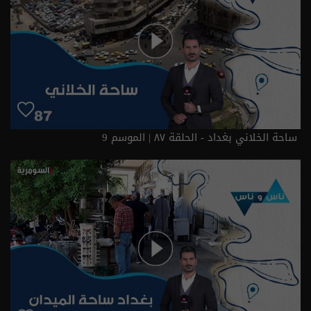
ساحة الخلاني بغداد - الحلقة ٨٧ | الموسم 9