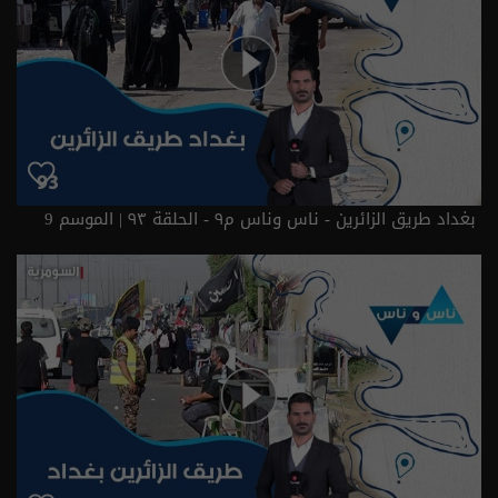
بغداد طريق الزائرين - ناس وناس م٩ - الحلقة ٩٣ | الموسم 9