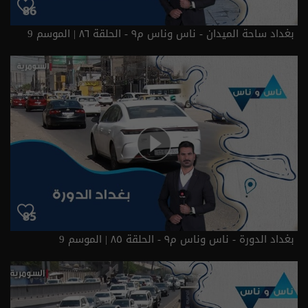
بغداد ساحة الميدان - ناس وناس م٩ - الحلقة ٨٦ | الموسم 9
بغداد الدورة - ناس وناس م٩ - الحلقة ٨٥ | الموسم 9