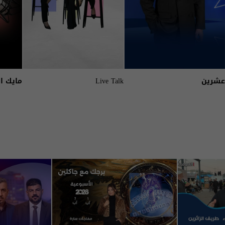
عشرين
Live Talk
مايك ا