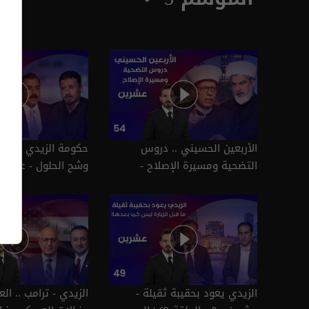
الأربعين الحسيني .. دروس
حكومة الزيدي .. بين
التضحية ومسيرة الإصلاح -
عشرين م٥ - الحلقة ٥٤ | الموسم
٥٣ | الموسم 5
5
الزيدي يعود بحقيبة ثقيلة -
الزيدي - ترامب .. ال