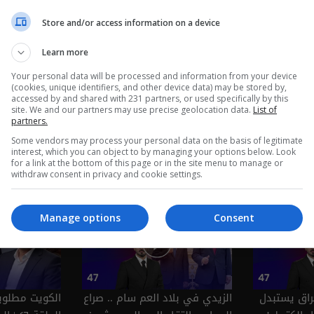
Store and/or access information on a device
Learn more
Your personal data will be processed and information from your device
(cookies, unique identifiers, and other device data) may be stored by,
accessed by and shared with 231 partners, or used specifically by this
site. We and our partners may use precise geolocation data.
List of
partners.
Some vendors may process your personal data on the basis of legitimate
 مهلة ايلول
العراق من المحيط إلى الخليج..
حكومة الزيدي 
interest, which you can object to by managing your options below. Look
for a link at the bottom of this page or in the site menu to manage or
وشح الحلول - عشرين م٥ - الحلقة
زيارات ومسـ.يرات! - عشرين م٥ -
مكافحة الفساد
withdraw consent in privacy and cookie settings.
الحلقة ٥٢ | الموسم 5
5
Manage options
Consent
عراق يستبدل
الزيدي في بلاد العم سام .. صراع
الكويت مطلوب