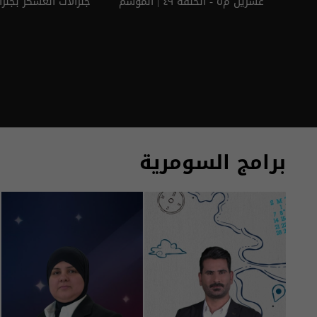
عشرين م٥ - الحلقة ٤٩ | الموسم
جنرالات العسكر بجنرا
5
5
برامج السومرية