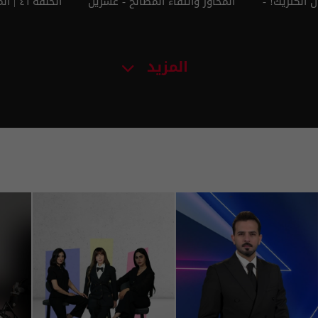
ل الكتريك! -
المحاور والتقاء المصالح - عشرين
الحلقة ٤٦ | الموسم 5
عشرين م٥ - الحلقة ٤٧ | الموسم
م٥ - الحلقة ٤٧ | الموسم 5
المزيد