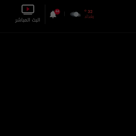
o
32
44
بغداد
البث المباشر
بالصورة
بالصوت