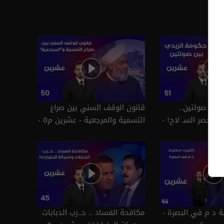
بين صولتين..
قانون الوقف السني بين صراع
 وحصر السـ لاح! -
التسمية والمرجعية - عشرين م٥ -
عشرين م٥ - الحلقة ٥١ | الموسم
الحلقة ٥٠ | الموسم 5
ة د م في البصرة -
مكافحة الفساد .. حـ.رب الدبابات