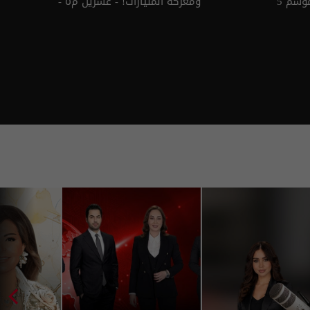
ومعركة المليارات! - عشرين م٥ -
الحلقة ٤٥ | الموسم 5