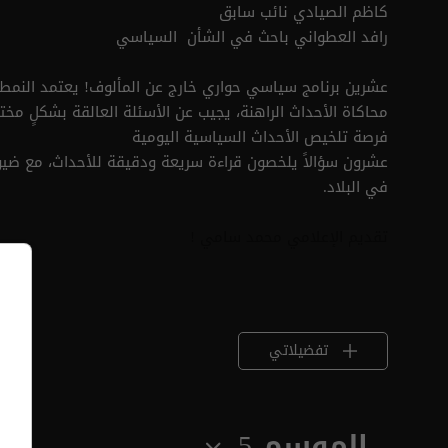
كاظم الصيادي نائب سابق
رافد العطواني باحث في الشأن السياسي
عشرين برنامج سياسي حواري خارج عن المألوف! يعتمد النمط 
محاكاة الأحداث الراهنة، يجيب عن الأسئلة العالقة بشكلٍ مخ
فرصة تلخيص الأحداث السياسية اليومية
عشرون سؤالاً يلخصون قراءة سريعة ودقيقة للأحداث، مع ضيو
في البلاد.
تقديم الإعلامي محمد سامي !
تفضيلاتي
الموسم 5