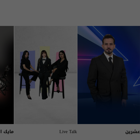
عشرين
Live Talk
مايك ا