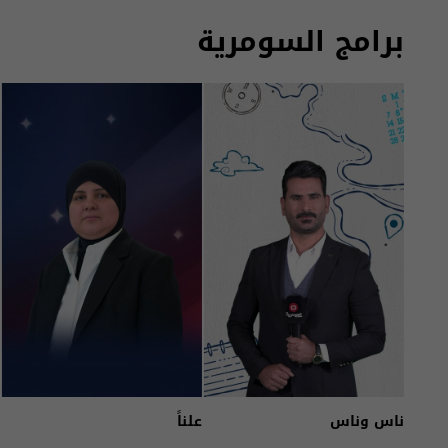
برامج السومرية
ناس وناس
علناً