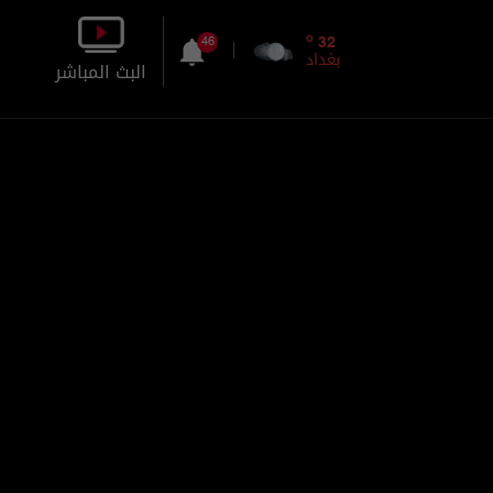
o
32
46
بغداد
البث المباشر
بالصورة
بالصوت