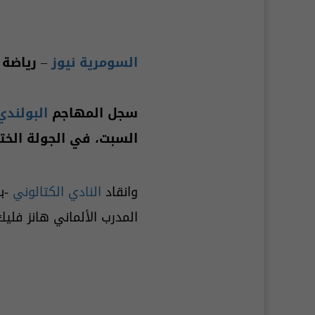
السومرية نيوز
– رياضة
سجل المهاجم
البولند
السبت، في الجولة الخ
وانقاد
النادي الكتالوني
-بط
المدرب الألماني هانز فليك