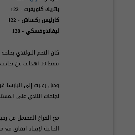
باتريك كلويفرت - 122
كارليس ركساش - 122
ليفاندوفسكي - 120
كان النجم البولندي بحاجة
فقط 10 أهداف عن صاحب المرتبة الخامسة الكاميروني صامويل إيتو.
وصل روبرت إلى البارسا قبل 5 أعوام قادمًا
نجاحات النادي على المستوى ال
مع الفراغ المحتمل من رح
الحالية لإيجاد اتفاق مع