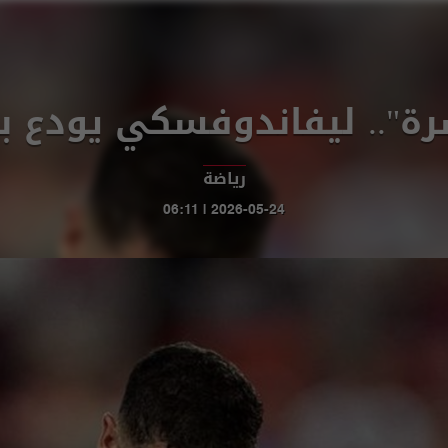
رة".. ليفاندوفسكي يودع ب
رياضة
2026-05-24 | 06:11