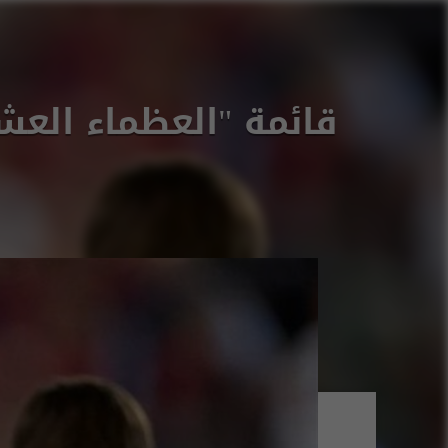
قائمة "العظماء العش