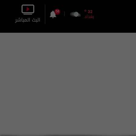
o
32
58
بغداد
البث المباشر
بالصورة
بالصوت