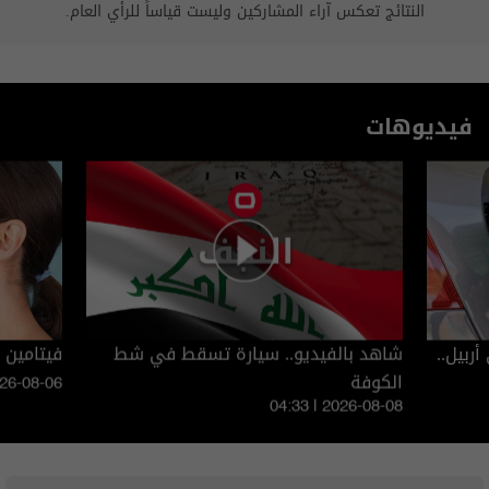
النتائج تعكس آراء المشاركين وليست قياساً للرأي العام.
فيديوهات
أربيل..
شاهد بالفيديو.. سيارة تسقط في شط
فيتامين 
الكوفة
026-08-06
04:33 | 2026-08-08