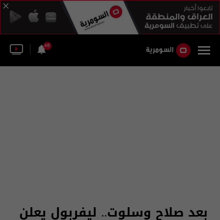
46
بعد صلاح وسلوت.. ليفربول يعلن