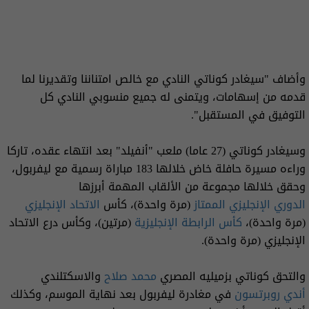
وأضاف "سيغادر كوناتي النادي مع خالص امتناننا وتقديرنا لما
قدمه من إسهامات، ويتمنى له جميع منسوبي النادي كل
التوفيق في المستقبل".
وسيغادر كوناتي (27 عاما) ملعب "أنفيلد" بعد انتهاء عقده، تاركا
وراءه مسيرة حافلة خاض خلالها 183 مباراة رسمية مع ليفربول،
وحقق خلالها مجموعة من الألقاب المهمة أبرزها
الدوري الإنجليزي الممتاز
(مرة واحدة)، كأس
الاتحاد الإنجليزي
(مرة واحدة)،
كأس الرابطة
الإنجليزية
(مرتين)، وكأس درع الاتحاد
الإنجليزي (مرة واحدة).
والتحق كوناتي بزميليه المصري
محمد صلاح
والاسكتلندي
أندي روبرتسون
في مغادرة ليفربول بعد نهاية الموسم، وكذلك